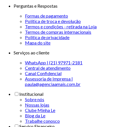
Perguntas e Respostas
Formas de pagamento
Política de troca e devolução
Termos e condições - retirada na Loja
Termos de compras internacionais
Politica de privacidade
Mapa do site
Serviços ao cliente
WhatsApp | (21) 97971-2181
Central de atendimento
Canal Confidencial
Assessoria de Imprensa |
paula@agenciaamais.com.br
Institucional
Sobre nós
Nossas lojas
Clube Minha Le
Blog da Le
Trabalhe conosco
Serviço Financeiro