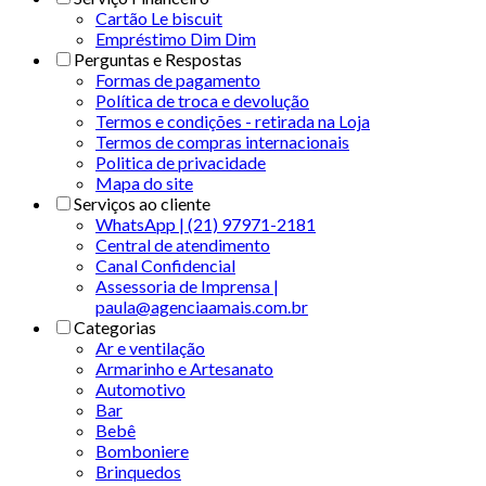
Cartão Le biscuit
Empréstimo Dim Dim
Perguntas e Respostas
Formas de pagamento
Política de troca e devolução
Termos e condições - retirada na Loja
Termos de compras internacionais
Politica de privacidade
Mapa do site
Serviços ao cliente
WhatsApp | (21) 97971-2181
Central de atendimento
Canal Confidencial
Assessoria de Imprensa |
paula@agenciaamais.com.br
Categorias
Ar e ventilação
Armarinho e Artesanato
Automotivo
Bar
Bebê
Bomboniere
Brinquedos