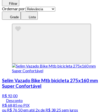
Filtrar
Ordernar por:
Grade
Lista
Selim Vazado Bike Mtb bicicleta 275x160 mm
Super Confortável
R$ 92,00
Desconto
R$ 68,85
no PIX
ou
R$ 76,50
em até
2x de R$ 38,25 sem juros