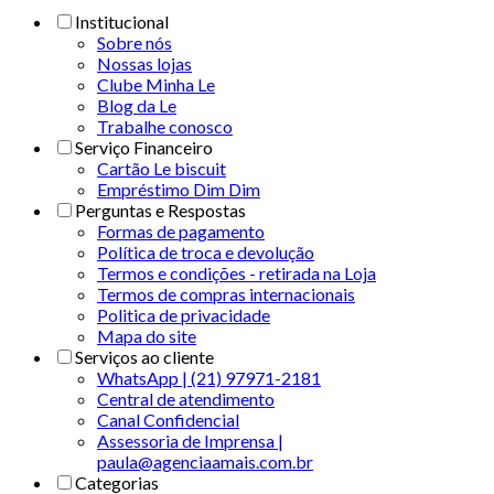
Institucional
Sobre nós
Nossas lojas
Clube Minha Le
Blog da Le
Trabalhe conosco
Serviço Financeiro
Cartão Le biscuit
Empréstimo Dim Dim
Perguntas e Respostas
Formas de pagamento
Política de troca e devolução
Termos e condições - retirada na Loja
Termos de compras internacionais
Politica de privacidade
Mapa do site
Serviços ao cliente
WhatsApp | (21) 97971-2181
Central de atendimento
Canal Confidencial
Assessoria de Imprensa |
paula@agenciaamais.com.br
Categorias