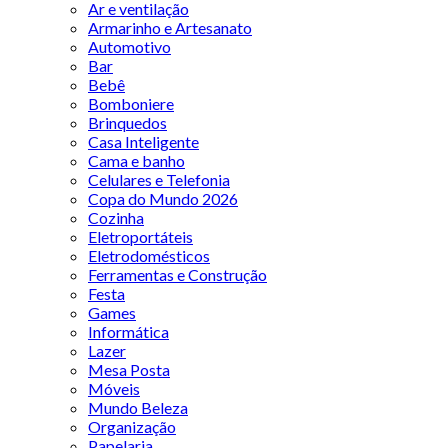
Ar e ventilação
Armarinho e Artesanato
Automotivo
Bar
Bebê
Bomboniere
Brinquedos
Casa Inteligente
Cama e banho
Celulares e Telefonia
Copa do Mundo 2026
Cozinha
Eletroportáteis
Eletrodomésticos
Ferramentas e Construção
Festa
Games
Informática
Lazer
Mesa Posta
Móveis
Mundo Beleza
Organização
Papelaria