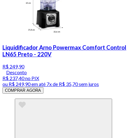
Liquidificador Arno Powermax Comfort Control
LN65 Preto - 220V
R$ 249,90
Desconto
R$ 237,40
no PIX
ou
R$ 249,90
em até
7x de R$ 35,70 sem juros
COMPRAR AGORA