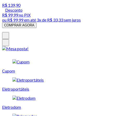
R$ 139,90
Desconto
R$ 99,99
no PIX
ou
R$ 99,99
em até
3x de R$ 33,33 sem juros
COMPRAR AGORA
Cupom
Eletroportáteis
Eletrodom