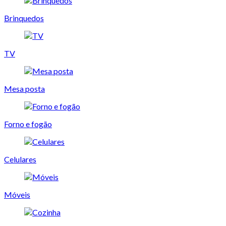
Brinquedos
TV
Mesa posta
Forno e fogão
Celulares
Móveis