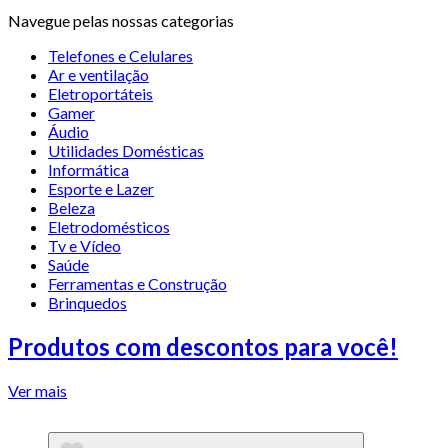
Navegue pelas nossas categorias
Telefones e Celulares
Ar e ventilação
Eletroportáteis
Gamer
Áudio
Utilidades Domésticas
Informática
Esporte e Lazer
Beleza
Eletrodomésticos
Tv e Vídeo
Saúde
Ferramentas e Construção
Brinquedos
Produtos com descontos para você!
Ver mais