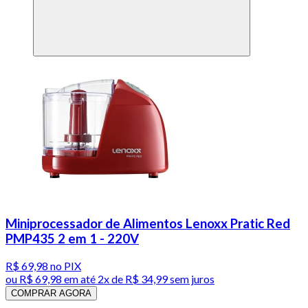
Miniprocessador de Alimentos Lenoxx Pratic Red
PMP435 2 em 1 - 220V
R$ 69,98
no PIX
ou
R$ 69,98
em até
2x de R$ 34,99 sem juros
COMPRAR AGORA