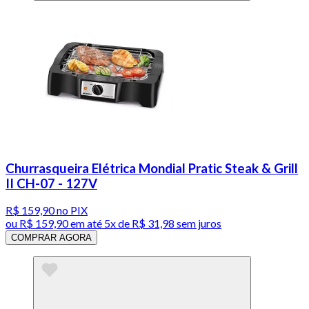
Churrasqueira Elétrica Mondial Pratic Steak & Grill
II CH-07 - 127V
R$ 159,90
no PIX
ou
R$ 159,90
em até
5x de R$ 31,98 sem juros
COMPRAR AGORA