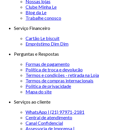
Nossas lojas
Clube Minha Le
Blog da Le
Trabalhe conosco
Serviço Financeiro
Cartão Le biscuit
Empréstimo Dim Dim
Perguntas e Respostas
Formas de pagamento
Política de troca e devolução
Termos e condições - retirada na Loja
Termos de compras internacionais
Politica de privacidade
Mapa do site
Serviços ao cliente
WhatsApp | (21) 97971-2181
Central de atendimento
Canal Confidencial
Assessoria de Imprensa |