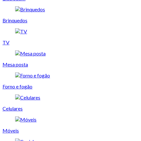
Brinquedos
TV
Mesa posta
Forno e fogão
Celulares
Móveis