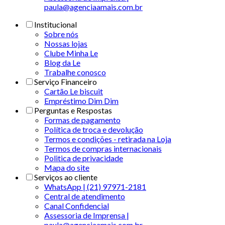
paula@agenciaamais.com.br
Institucional
Sobre nós
Nossas lojas
Clube Minha Le
Blog da Le
Trabalhe conosco
Serviço Financeiro
Cartão Le biscuit
Empréstimo Dim Dim
Perguntas e Respostas
Formas de pagamento
Política de troca e devolução
Termos e condições - retirada na Loja
Termos de compras internacionais
Politica de privacidade
Mapa do site
Serviços ao cliente
WhatsApp | (21) 97971-2181
Central de atendimento
Canal Confidencial
Assessoria de Imprensa |
paula@agenciaamais.com.br