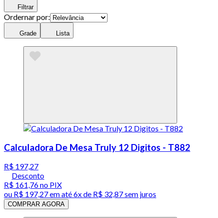
Filtrar
Ordernar por:
Grade
Lista
Calculadora De Mesa Truly 12 Digitos - T882
R$ 197,27
Desconto
R$ 161,76
no PIX
ou
R$ 197,27
em até
6x de R$ 32,87 sem juros
COMPRAR AGORA