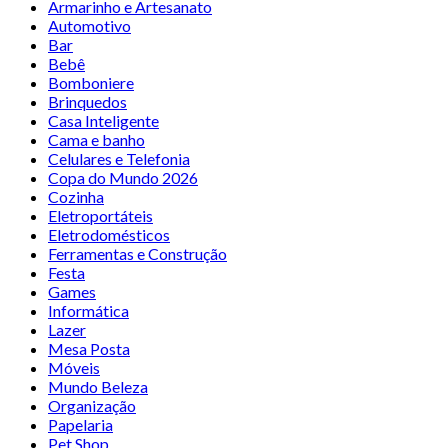
Armarinho e Artesanato
Automotivo
Bar
Bebê
Bomboniere
Brinquedos
Casa Inteligente
Cama e banho
Celulares e Telefonia
Copa do Mundo 2026
Cozinha
Eletroportáteis
Eletrodomésticos
Ferramentas e Construção
Festa
Games
Informática
Lazer
Mesa Posta
Móveis
Mundo Beleza
Organização
Papelaria
Pet Shop