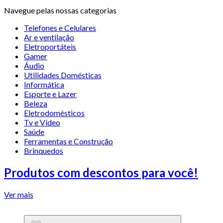
Navegue pelas nossas categorias
Telefones e Celulares
Ar e ventilação
Eletroportáteis
Gamer
Áudio
Utilidades Domésticas
Informática
Esporte e Lazer
Beleza
Eletrodomésticos
Tv e Vídeo
Saúde
Ferramentas e Construção
Brinquedos
Produtos com descontos para você!
Ver mais