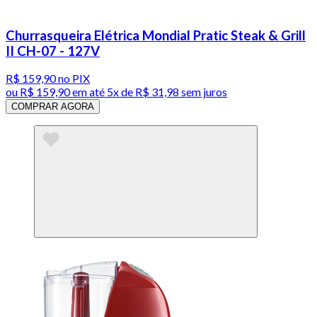
Churrasqueira Elétrica Mondial Pratic Steak & Grill
II CH-07 - 127V
R$ 159,90
no PIX
ou
R$ 159,90
em até
5x de R$ 31,98 sem juros
COMPRAR AGORA