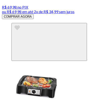
R$ 69,98
no PIX
ou
R$ 69,98
em até
2x de R$ 34,99 sem juros
COMPRAR AGORA