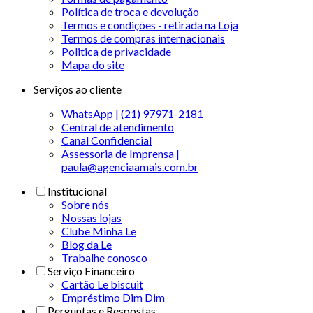
Política de troca e devolução
Termos e condições - retirada na Loja
Termos de compras internacionais
Politica de privacidade
Mapa do site
Serviços ao cliente
WhatsApp | (21) 97971-2181
Central de atendimento
Canal Confidencial
Assessoria de Imprensa |
paula@agenciaamais.com.br
Institucional
Sobre nós
Nossas lojas
Clube Minha Le
Blog da Le
Trabalhe conosco
Serviço Financeiro
Cartão Le biscuit
Empréstimo Dim Dim
Perguntas e Respostas