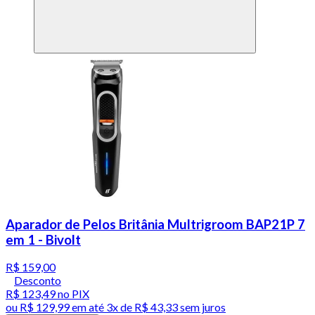
Aparador de Pelos Britânia Multrigroom BAP21P 7
em 1 - Bivolt
R$ 159,00
Desconto
R$ 123,49
no PIX
ou
R$ 129,99
em até
3x de R$ 43,33 sem juros