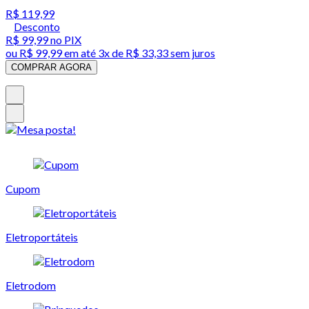
R$ 119,99
Desconto
R$ 99,99
no PIX
ou
R$ 99,99
em até
3x de R$ 33,33 sem juros
COMPRAR AGORA
Cupom
Eletroportáteis
Eletrodom