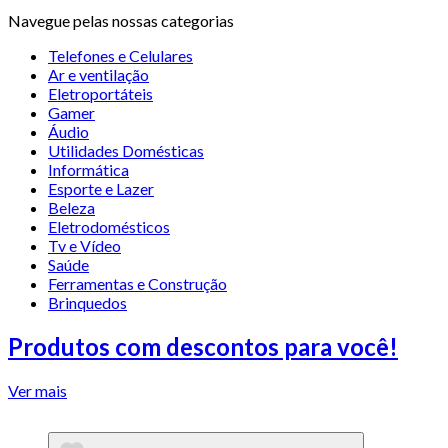
Navegue pelas nossas categorias
Telefones e Celulares
Ar e ventilação
Eletroportáteis
Gamer
Áudio
Utilidades Domésticas
Informática
Esporte e Lazer
Beleza
Eletrodomésticos
Tv e Vídeo
Saúde
Ferramentas e Construção
Brinquedos
Produtos com descontos para você!
Ver mais