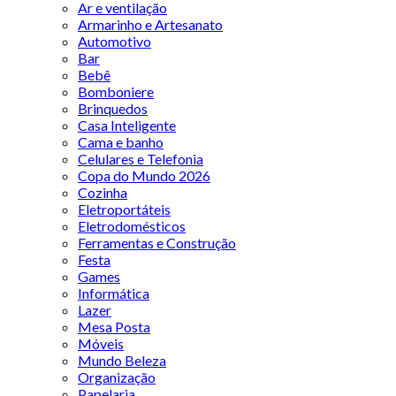
Ar e ventilação
Armarinho e Artesanato
Automotivo
Bar
Bebê
Bomboniere
Brinquedos
Casa Inteligente
Cama e banho
Celulares e Telefonia
Copa do Mundo 2026
Cozinha
Eletroportáteis
Eletrodomésticos
Ferramentas e Construção
Festa
Games
Informática
Lazer
Mesa Posta
Móveis
Mundo Beleza
Organização
Papelaria