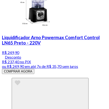
Liquidificador Arno Powermax Comfort Control
LN65 Preto - 220V
R$ 249,90
Desconto
R$ 237,40
no PIX
ou
R$ 249,90
em até
7x de R$ 35,70 sem juros
COMPRAR AGORA