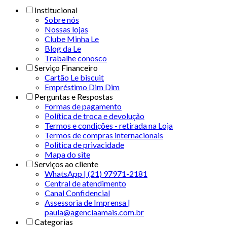
Institucional
Sobre nós
Nossas lojas
Clube Minha Le
Blog da Le
Trabalhe conosco
Serviço Financeiro
Cartão Le biscuit
Empréstimo Dim Dim
Perguntas e Respostas
Formas de pagamento
Política de troca e devolução
Termos e condições - retirada na Loja
Termos de compras internacionais
Politica de privacidade
Mapa do site
Serviços ao cliente
WhatsApp | (21) 97971-2181
Central de atendimento
Canal Confidencial
Assessoria de Imprensa |
paula@agenciaamais.com.br
Categorias