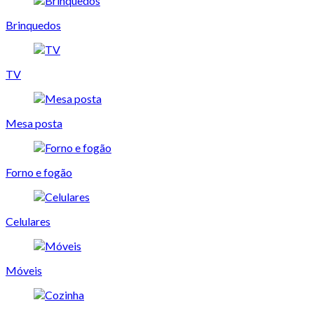
Brinquedos
TV
Mesa posta
Forno e fogão
Celulares
Móveis