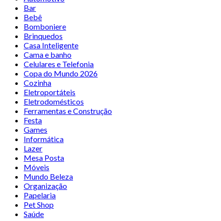
Bar
Bebê
Bomboniere
Brinquedos
Casa Inteligente
Cama e banho
Celulares e Telefonia
Copa do Mundo 2026
Cozinha
Eletroportáteis
Eletrodomésticos
Ferramentas e Construção
Festa
Games
Informática
Lazer
Mesa Posta
Móveis
Mundo Beleza
Organização
Papelaria
Pet Shop
Saúde