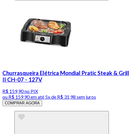
Churrasqueira Elétrica Mondial Pratic Steak & Grill
II CH-07 - 127V
R$ 159,90
no PIX
ou
R$ 159,90
em até
5x de R$ 31,98 sem juros
COMPRAR AGORA