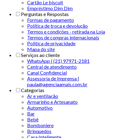
Cartão Le biscuit
Empréstimo Dim Dim
Perguntas e Respostas
Formas de pagamento
Política de troca e devolução
Termos e condições - retirada na Loja
Termos de compras internacionais
Politica de privacidade
Mapa do site
Serviços ao cliente
WhatsApp | (21) 97971-2181
Central de atendimento
Canal Confidencial
Assessoria de Imprensa |
paula@agenciaamais.com.br
Categorias
Ar e ventilação
Armarinho e Artesanato
Automotivo
Bar
Bebê
Bomboniere
Brinquedos
Casa Inteligente