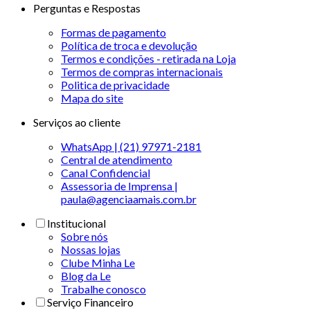
Perguntas e Respostas
Formas de pagamento
Política de troca e devolução
Termos e condições - retirada na Loja
Termos de compras internacionais
Politica de privacidade
Mapa do site
Serviços ao cliente
WhatsApp | (21) 97971-2181
Central de atendimento
Canal Confidencial
Assessoria de Imprensa |
paula@agenciaamais.com.br
Institucional
Sobre nós
Nossas lojas
Clube Minha Le
Blog da Le
Trabalhe conosco
Serviço Financeiro