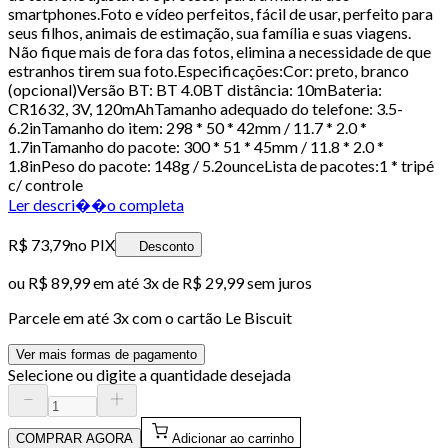
smartphones.Foto e vídeo perfeitos, fácil de usar, perfeito para
seus filhos, animais de estimação, sua família e suas viagens.
Não fique mais de fora das fotos, elimina a necessidade de que
estranhos tirem sua foto.Especificações:Cor: preto, branco
(opcional)Versão BT: BT 4.0BT distância: 10mBateria:
CR1632, 3V, 120mAhTamanho adequado do telefone: 3.5-
6.2inTamanho do item: 298 * 50 * 42mm / 11.7 * 2.0 *
1.7inTamanho do pacote: 300 * 51 * 45mm / 11.8 * 2.0 *
1.8inPeso do pacote: 148g / 5.2ounceLista de pacotes:1 * tripé
c/ controle
Ler descri��o completa
R$ 73,79
no PIX
Desconto
ou
R$ 89,99
em até
3x de R$ 29,99 sem juros
Parcele em até
3
x com o cartão
Le Biscuit
Ver mais formas de pagamento
Selecione ou digite a quantidade desejada
COMPRAR AGORA
Adicionar ao carrinho