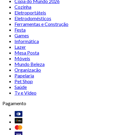
Copa do Mundo 2026
Cozinha
Eletroportáteis
Eletrodomésticos
Ferramentas e Construção
Festa
Games
Informática
Lazer
Mesa Posta
Móveis
Mundo Beleza
Organização
Papelaria
Pet Shop
Saúde
Tv e Vídeo
Pagamento