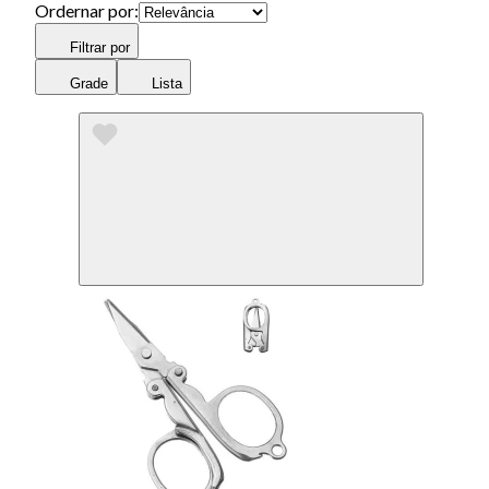
Ordernar por:
Filtrar por
Grade
Lista