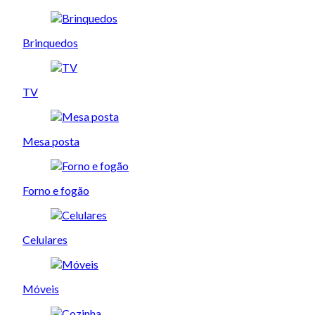
Brinquedos
TV
Mesa posta
Forno e fogão
Celulares
Móveis