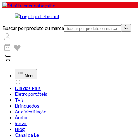
Buscar por produto ou marca
Menu
Dia dos Pais
Eletroportáteis
Tv's
Brinquedos
Ar e Ventilação
Áudio
Servir
Blog
Canal da Le