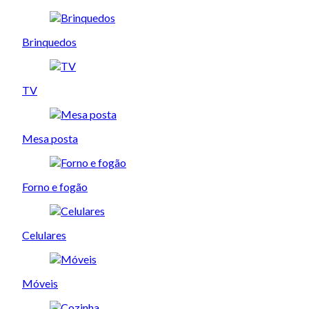
Brinquedos
TV
Mesa posta
Forno e fogão
Celulares
Móveis