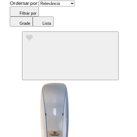
Ordernar por:
Filtrar por
Grade
Lista