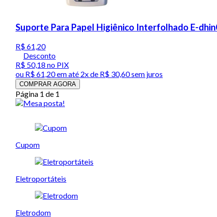
Suporte Para Papel Higiênico Interfolhado E-dhi
R$ 61,20
Desconto
R$ 50,18
no PIX
ou
R$ 61,20
em até
2x de R$ 30,60 sem juros
COMPRAR AGORA
Página 1 de 1
Cupom
Eletroportáteis
Eletrodom