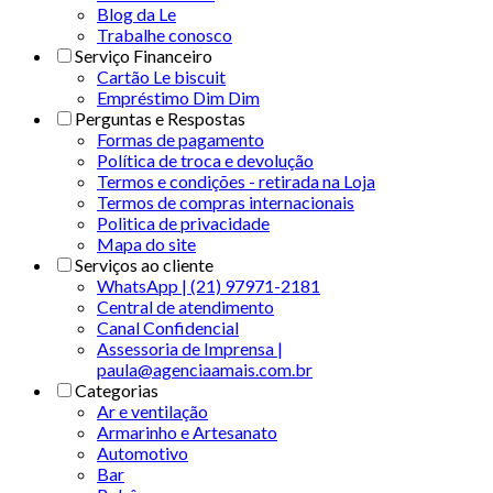
Blog da Le
Trabalhe conosco
Serviço Financeiro
Cartão Le biscuit
Empréstimo Dim Dim
Perguntas e Respostas
Formas de pagamento
Política de troca e devolução
Termos e condições - retirada na Loja
Termos de compras internacionais
Politica de privacidade
Mapa do site
Serviços ao cliente
WhatsApp | (21) 97971-2181
Central de atendimento
Canal Confidencial
Assessoria de Imprensa |
paula@agenciaamais.com.br
Categorias
Ar e ventilação
Armarinho e Artesanato
Automotivo
Bar