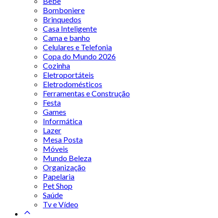
Bebê
Bomboniere
Brinquedos
Casa Inteligente
Cama e banho
Celulares e Telefonia
Copa do Mundo 2026
Cozinha
Eletroportáteis
Eletrodomésticos
Ferramentas e Construção
Festa
Games
Informática
Lazer
Mesa Posta
Móveis
Mundo Beleza
Organização
Papelaria
Pet Shop
Saúde
Tv e Vídeo