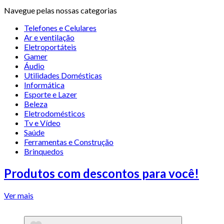
Navegue pelas nossas categorias
Telefones e Celulares
Ar e ventilação
Eletroportáteis
Gamer
Áudio
Utilidades Domésticas
Informática
Esporte e Lazer
Beleza
Eletrodomésticos
Tv e Vídeo
Saúde
Ferramentas e Construção
Brinquedos
Produtos com descontos para você!
Ver mais