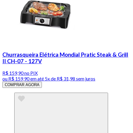
Churrasqueira Elétrica Mondial Pratic Steak & Grill
II CH-07 - 127V
R$ 159,90
no PIX
ou
R$ 159,90
em até
5x de R$ 31,98 sem juros
COMPRAR AGORA