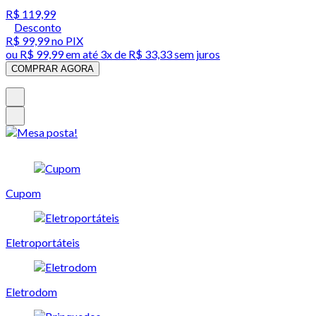
R$ 119,99
Desconto
R$ 99,99
no PIX
ou
R$ 99,99
em até
3x de R$ 33,33 sem juros
COMPRAR AGORA
Cupom
Eletroportáteis
Eletrodom