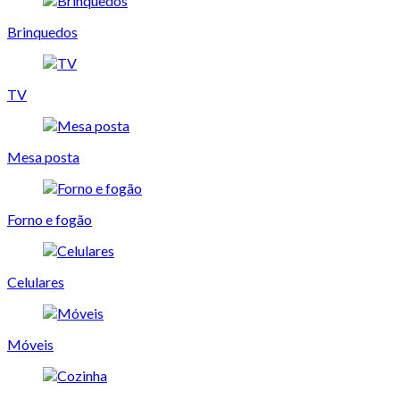
Brinquedos
TV
Mesa posta
Forno e fogão
Celulares
Móveis