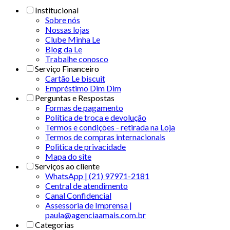
Institucional
Sobre nós
Nossas lojas
Clube Minha Le
Blog da Le
Trabalhe conosco
Serviço Financeiro
Cartão Le biscuit
Empréstimo Dim Dim
Perguntas e Respostas
Formas de pagamento
Política de troca e devolução
Termos e condições - retirada na Loja
Termos de compras internacionais
Politica de privacidade
Mapa do site
Serviços ao cliente
WhatsApp | (21) 97971-2181
Central de atendimento
Canal Confidencial
Assessoria de Imprensa |
paula@agenciaamais.com.br
Categorias