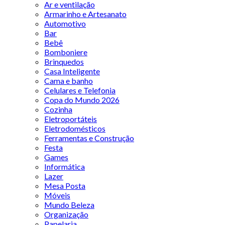
Ar e ventilação
Armarinho e Artesanato
Automotivo
Bar
Bebê
Bomboniere
Brinquedos
Casa Inteligente
Cama e banho
Celulares e Telefonia
Copa do Mundo 2026
Cozinha
Eletroportáteis
Eletrodomésticos
Ferramentas e Construção
Festa
Games
Informática
Lazer
Mesa Posta
Móveis
Mundo Beleza
Organização
Papelaria