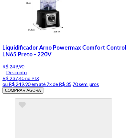
Liquidificador Arno Powermax Comfort Control
LN65 Preto - 220V
R$ 249,90
Desconto
R$ 237,40
no PIX
ou
R$ 249,90
em até
7x de R$ 35,70 sem juros
COMPRAR AGORA