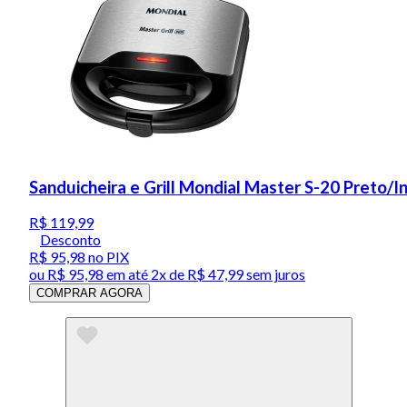
Sanduicheira e Grill Mondial Master S-20 Preto/
R$ 119,99
Desconto
R$ 95,98
no PIX
ou
R$ 95,98
em até
2x de R$ 47,99 sem juros
COMPRAR AGORA