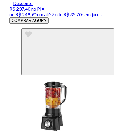
Desconto
R$ 237,40
no PIX
ou
R$ 249,90
em até
7x de R$ 35,70 sem juros
COMPRAR AGORA