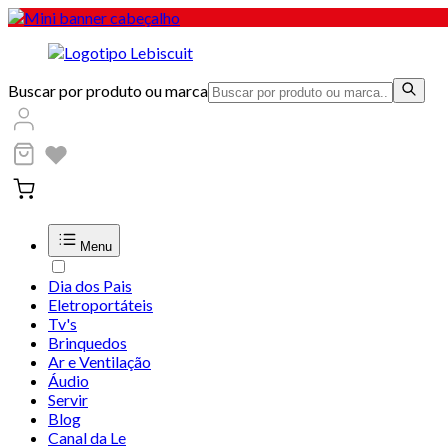
Buscar por produto ou marca
Menu
Dia dos Pais
Eletroportáteis
Tv's
Brinquedos
Ar e Ventilação
Áudio
Servir
Blog
Canal da Le