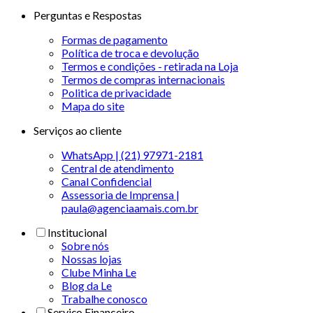
Perguntas e Respostas
Formas de pagamento
Política de troca e devolução
Termos e condições - retirada na Loja
Termos de compras internacionais
Politica de privacidade
Mapa do site
Serviços ao cliente
WhatsApp | (21) 97971-2181
Central de atendimento
Canal Confidencial
Assessoria de Imprensa |
paula@agenciaamais.com.br
Institucional
Sobre nós
Nossas lojas
Clube Minha Le
Blog da Le
Trabalhe conosco
Serviço Financeiro