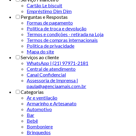
Cartão Le biscuit
Empréstimo Dim Dim
Perguntas e Respostas
Formas de pagamento
Política de troca e devolução
Termos e condições - retirada na Loja
Termos de compras internacionais
Politica de privacidade
Mapa do site
Serviços ao cliente
WhatsApp | (21) 97971-2181
Central de atendimento
Canal Confidencial
Assessoria de Imprensa |
paula@agenciaamais.com.br
Categorias
Ar e ventilação
Armarinho e Artesanato
Automotivo
Bar
Bebê
Bomboniere
Brinquedos