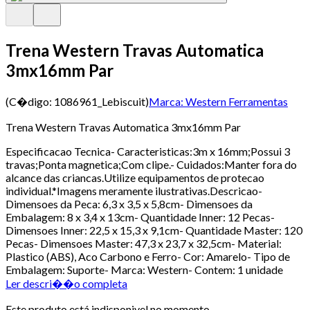
Trena Western Travas Automatica
3mx16mm Par
(C�digo:
1086961_Lebiscuit
)
Marca:
Western Ferramentas
Trena Western Travas Automatica 3mx16mm Par
Especificacao Tecnica- Caracteristicas:3m x 16mm;Possui 3
travas;Ponta magnetica;Com clipe.- Cuidados:Manter fora do
alcance das criancas.Utilize equipamentos de protecao
individual.*Imagens meramente ilustrativas.Descricao-
Dimensoes da Peca: 6,3 x 3,5 x 5,8cm- Dimensoes da
Embalagem: 8 x 3,4 x 13cm- Quantidade Inner: 12 Pecas-
Dimensoes Inner: 22,5 x 15,3 x 9,1cm- Quantidade Master: 120
Pecas- Dimensoes Master: 47,3 x 23,7 x 32,5cm- Material:
Plastico (ABS), Aco Carbono e Ferro- Cor: Amarelo- Tipo de
Embalagem: Suporte- Marca: Western- Contem: 1 unidade
Ler descri��o completa
Este produto está indisponivel no momento