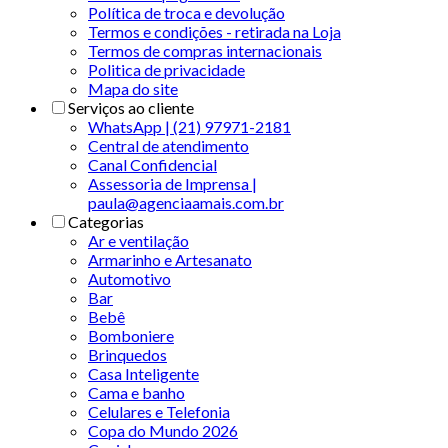
Política de troca e devolução
Termos e condições - retirada na Loja
Termos de compras internacionais
Politica de privacidade
Mapa do site
Serviços ao cliente
WhatsApp | (21) 97971-2181
Central de atendimento
Canal Confidencial
Assessoria de Imprensa |
paula@agenciaamais.com.br
Categorias
Ar e ventilação
Armarinho e Artesanato
Automotivo
Bar
Bebê
Bomboniere
Brinquedos
Casa Inteligente
Cama e banho
Celulares e Telefonia
Copa do Mundo 2026