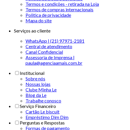
Termos e condições - retirada na Loja
Termos de compras internacionais
Politica de privacidade
Mapa do site
Serviços ao cliente
WhatsApp | (21) 97971-2181
Central de atendimento
Canal Confidencial
Assessoria de Imprensa |
paula@agenciaamais.com.br
Institucional
Sobre nós
Nossas lojas
Clube Minha Le
Blog da Le
Trabalhe conosco
Serviço Financeiro
Cartão Le biscuit
Empréstimo Dim Dim
Perguntas e Respostas
Formas de pagamento