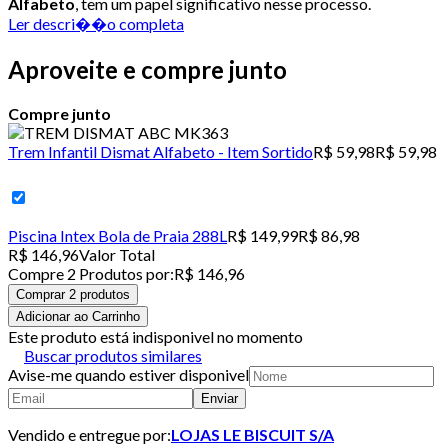
Alfabeto
, tem um papel significativo nesse processo.
Ler descri��o completa
Aproveite e compre junto
Compre junto
Trem Infantil Dismat Alfabeto - Item Sortido
R$ 59,98
R$ 59,98
Piscina Intex Bola de Praia 288L
R$ 149,99
R$ 86,98
R$ 146,96
Valor Total
Compre
2
Produto
s
por:
R$ 146,96
Comprar 2 produtos
Adicionar ao Carrinho
Este produto está indisponivel no momento
Buscar produtos similares
Avise-me quando estiver disponivel
Enviar
Vendido e entregue por:
LOJAS LE BISCUIT S/A