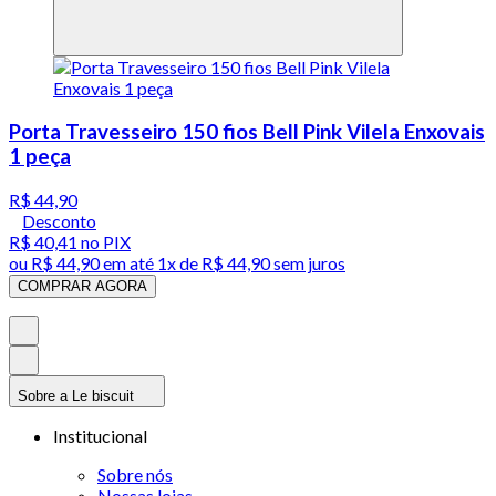
Porta Travesseiro 150 fios Bell Pink Vilela Enxovais
1 peça
R$ 44,90
Desconto
R$ 40,41
no PIX
ou
R$ 44,90
em até 1x de
R$ 44,90
sem juros
COMPRAR AGORA
Sobre a Le biscuit
Institucional
Sobre nós
Nossas lojas