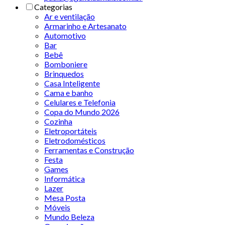
Categorias
Ar e ventilação
Armarinho e Artesanato
Automotivo
Bar
Bebê
Bomboniere
Brinquedos
Casa Inteligente
Cama e banho
Celulares e Telefonia
Copa do Mundo 2026
Cozinha
Eletroportáteis
Eletrodomésticos
Ferramentas e Construção
Festa
Games
Informática
Lazer
Mesa Posta
Móveis
Mundo Beleza