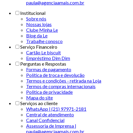
paula@agenciaamais.com.br
Institucional
Sobre nós
Nossas lojas
Clube Minha Le
Blog da Le
Trabalhe conosco
Serviço Financeiro
Cartão Le biscuit
Empréstimo Dim Dim
Perguntas e Respostas
Formas de pagamento
Política de troca e devolução
Termos e condições - retirada na Loja
Termos de compras internacionais
Politica de privacidade
Mapa do site
Serviços ao cliente
WhatsApp | (21) 97971-2181
Central de atendimento
Canal Confidencial
Assessoria de Imprensa |
paula@agenciaamais.com.br