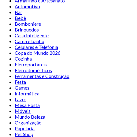
Armarinho e Artesanato
Automotivo
Bar
Bebê
Bomboniere
Brinquedos
Casa Inteligente
Cama e banho
Celulares e Telefonia
Copa do Mundo 2026
Cozinha
Eletroportáteis
Eletrodomésticos
Ferramentas e Construção
Festa
Games
Informática
Lazer
Mesa Posta
Móveis
Mundo Beleza
Organização
Papelaria
Pet Shop