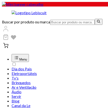
Buscar por produto ou marca
Menu
Dia dos Pais
Eletroportáteis
Tv's
Brinquedos
Ar e Ventilação
Áudio
Servir
Blog
Canal da Le