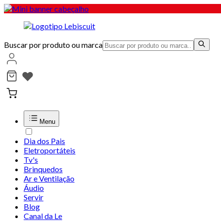
Buscar por produto ou marca
Menu
Dia dos Pais
Eletroportáteis
Tv's
Brinquedos
Ar e Ventilação
Áudio
Servir
Blog
Canal da Le