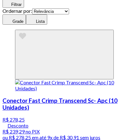
Filtrar
Ordernar por:
Grade
Lista
Conector Fast Crimp Transcend Sc- Apc (10
Unidades)
R$ 278,25
Desconto
R$ 239,29
no PIX
ou
R$ 278,25
em até
9x de R$ 30,91 sem juros