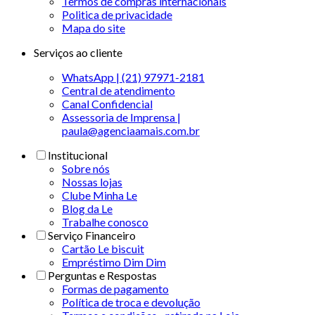
Termos de compras internacionais
Politica de privacidade
Mapa do site
Serviços ao cliente
WhatsApp | (21) 97971-2181
Central de atendimento
Canal Confidencial
Assessoria de Imprensa |
paula@agenciaamais.com.br
Institucional
Sobre nós
Nossas lojas
Clube Minha Le
Blog da Le
Trabalhe conosco
Serviço Financeiro
Cartão Le biscuit
Empréstimo Dim Dim
Perguntas e Respostas
Formas de pagamento
Política de troca e devolução