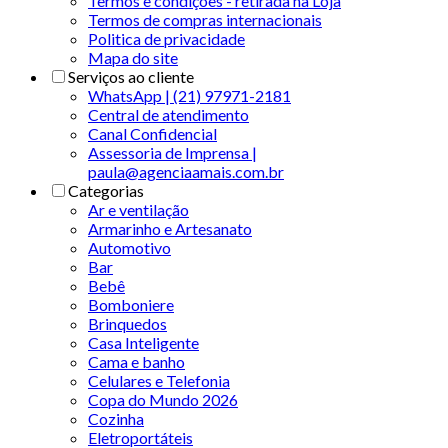
Termos e condições - retirada na Loja
Termos de compras internacionais
Politica de privacidade
Mapa do site
Serviços ao cliente
WhatsApp | (21) 97971-2181
Central de atendimento
Canal Confidencial
Assessoria de Imprensa |
paula@agenciaamais.com.br
Categorias
Ar e ventilação
Armarinho e Artesanato
Automotivo
Bar
Bebê
Bomboniere
Brinquedos
Casa Inteligente
Cama e banho
Celulares e Telefonia
Copa do Mundo 2026
Cozinha
Eletroportáteis