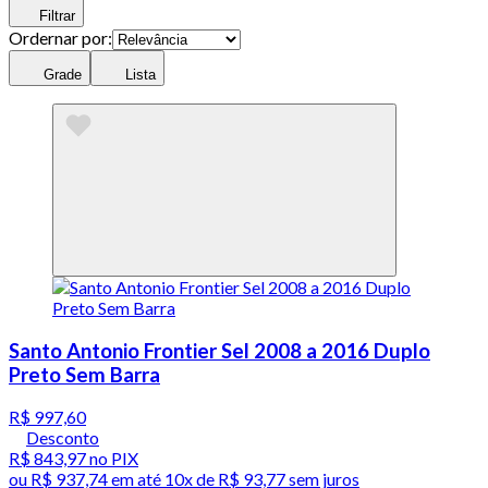
Filtrar
Ordernar por:
Grade
Lista
Santo Antonio Frontier Sel 2008 a 2016 Duplo
Preto Sem Barra
R$ 997,60
Desconto
R$ 843,97
no PIX
ou
R$ 937,74
em até
10x de R$ 93,77 sem juros