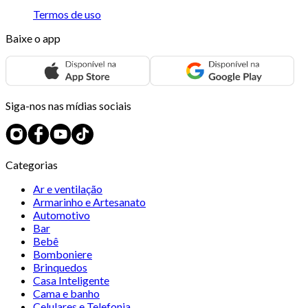
Termos de uso
Baixe o app
Siga-nos nas mídias sociais
Categorias
Ar e ventilação
Armarinho e Artesanato
Automotivo
Bar
Bebê
Bomboniere
Brinquedos
Casa Inteligente
Cama e banho
Celulares e Telefonia