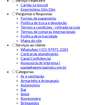
Serviço Financeiro
Cartão Le biscuit
Empréstimo Dim Dim
Perguntas e Respostas
Formas de pagamento
Política de troca e devolução
Termos e condições - retirada na Loja
Termos de compras internacionais
Politica de privacidade
Mapa do site
Serviços ao cliente
WhatsApp | (21) 97971-2181
Central de atendimento
Canal Confidencial
Assessoria de Imprensa |
paula@agenciaamais.com.br
Categorias
Ar e ventilação
Armarinho e Artesanato
Automotivo
Bar
Bebê
Bomboniere
Brinquedos