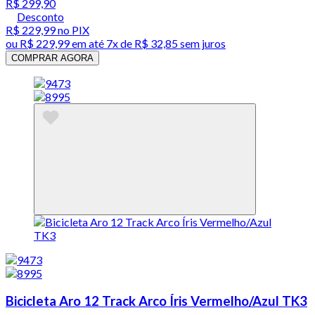
R$ 299,90
Desconto
R$ 229,99
no PIX
ou
R$ 229,99
em até
7x de R$ 32,85 sem juros
COMPRAR AGORA
Bicicleta Aro 12 Track Arco Íris Vermelho/Azul TK3