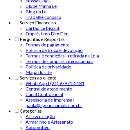
Nossas lojas
Clube Minha Le
Blog da Le
Trabalhe conosco
Serviço Financeiro
Cartão Le biscuit
Empréstimo Dim Dim
Perguntas e Respostas
Formas de pagamento
Política de troca e devolução
Termos e condições - retirada na Loja
Termos de compras internacionais
Politica de privacidade
Mapa do site
Serviços ao cliente
WhatsApp | (21) 97971-2181
Central de atendimento
Canal Confidencial
Assessoria de Imprensa |
paula@agenciaamais.com.br
Categorias
Ar e ventilação
Armarinho e Artesanato
Automotivo