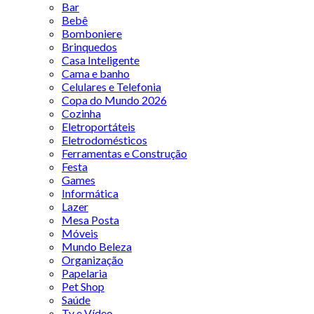
Bar
Bebê
Bomboniere
Brinquedos
Casa Inteligente
Cama e banho
Celulares e Telefonia
Copa do Mundo 2026
Cozinha
Eletroportáteis
Eletrodomésticos
Ferramentas e Construção
Festa
Games
Informática
Lazer
Mesa Posta
Móveis
Mundo Beleza
Organização
Papelaria
Pet Shop
Saúde
Tv e Vídeo