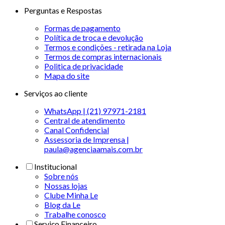
Perguntas e Respostas
Formas de pagamento
Política de troca e devolução
Termos e condições - retirada na Loja
Termos de compras internacionais
Politica de privacidade
Mapa do site
Serviços ao cliente
WhatsApp | (21) 97971-2181
Central de atendimento
Canal Confidencial
Assessoria de Imprensa |
paula@agenciaamais.com.br
Institucional
Sobre nós
Nossas lojas
Clube Minha Le
Blog da Le
Trabalhe conosco
Serviço Financeiro