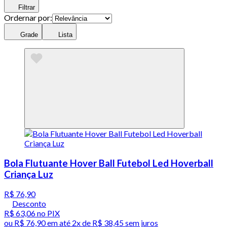
Filtrar
Ordernar por:
Grade
Lista
Bola Flutuante Hover Ball Futebol Led Hoverball
Criança Luz
R$ 76,90
Desconto
R$ 63,06
no PIX
ou
R$ 76,90
em até
2x de R$ 38,45 sem juros