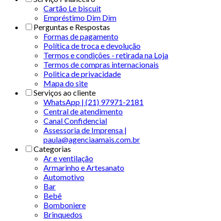
Cartão Le biscuit
Empréstimo Dim Dim
Perguntas e Respostas
Formas de pagamento
Política de troca e devolução
Termos e condições - retirada na Loja
Termos de compras internacionais
Politica de privacidade
Mapa do site
Serviços ao cliente
WhatsApp | (21) 97971-2181
Central de atendimento
Canal Confidencial
Assessoria de Imprensa |
paula@agenciaamais.com.br
Categorias
Ar e ventilação
Armarinho e Artesanato
Automotivo
Bar
Bebê
Bomboniere
Brinquedos