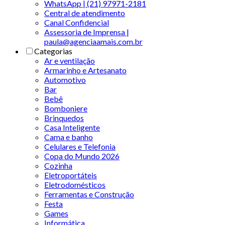
WhatsApp | (21) 97971-2181
Central de atendimento
Canal Confidencial
Assessoria de Imprensa |
paula@agenciaamais.com.br
Categorias
Ar e ventilação
Armarinho e Artesanato
Automotivo
Bar
Bebê
Bomboniere
Brinquedos
Casa Inteligente
Cama e banho
Celulares e Telefonia
Copa do Mundo 2026
Cozinha
Eletroportáteis
Eletrodomésticos
Ferramentas e Construção
Festa
Games
Informática