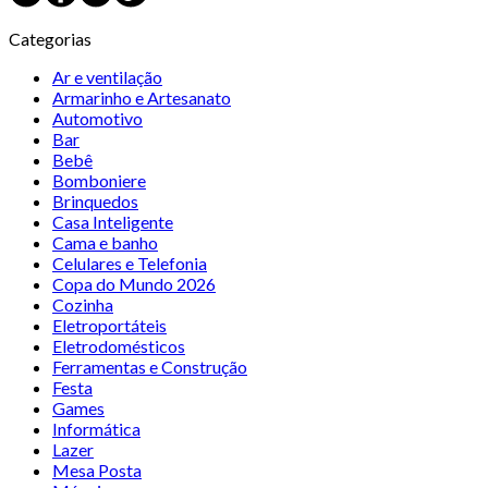
Categorias
Ar e ventilação
Armarinho e Artesanato
Automotivo
Bar
Bebê
Bomboniere
Brinquedos
Casa Inteligente
Cama e banho
Celulares e Telefonia
Copa do Mundo 2026
Cozinha
Eletroportáteis
Eletrodomésticos
Ferramentas e Construção
Festa
Games
Informática
Lazer
Mesa Posta