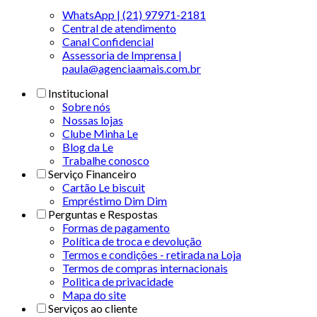
WhatsApp | (21) 97971-2181
Central de atendimento
Canal Confidencial
Assessoria de Imprensa |
paula@agenciaamais.com.br
Institucional
Sobre nós
Nossas lojas
Clube Minha Le
Blog da Le
Trabalhe conosco
Serviço Financeiro
Cartão Le biscuit
Empréstimo Dim Dim
Perguntas e Respostas
Formas de pagamento
Política de troca e devolução
Termos e condições - retirada na Loja
Termos de compras internacionais
Politica de privacidade
Mapa do site
Serviços ao cliente