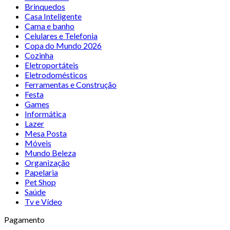
Brinquedos
Casa Inteligente
Cama e banho
Celulares e Telefonia
Copa do Mundo 2026
Cozinha
Eletroportáteis
Eletrodomésticos
Ferramentas e Construção
Festa
Games
Informática
Lazer
Mesa Posta
Móveis
Mundo Beleza
Organização
Papelaria
Pet Shop
Saúde
Tv e Vídeo
Pagamento