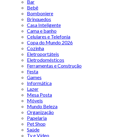
Bar
Bebê
Bomboniere
Brinquedos
Casa Inteligente
Cama e banho
Celulares e Telefonia
Copa do Mundo 2026
Cozinha
Eletroportáteis
Eletrodomésticos
Ferramentas e Construção
Festa
Games
Informática
Lazer
Mesa Posta
Móveis
Mundo Beleza
Organização
Papelaria
Pet Shop
Saúde
Tv e Vídeo