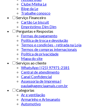
Clube Minha Le
Blog da Le
Trabalhe conosco
Serviço Financeiro
Cartão Le biscuit
Empréstimo Dim Dim
Perguntas e Respostas
Formas de pagamento
Política de troca e devolução
Termos e condições - retirada na Loja
Termos de compras internacionais
Politica de privacidade
Mapa do site
Serviços ao cliente
WhatsApp | (21) 97971-2181
Central de atendimento
Canal Confidencial
Assessoria de Imprensa |
paula@agenciaamais.com.br
Categorias
Ar e ventilação
Armarinho e Artesanato
Automotivo