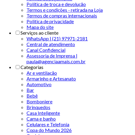
Política de troca e devolução
Termos e condições - retirada na Loja
Termos de compras internacionais
Politica de privacidade
Mapa do site
Serviços ao cliente
WhatsApp | (21) 97971-2181
Central de atendimento
Canal Confidencial
Assessoria de Imprensa |
paula@agenciaamais.com.br
Categorias
Ar e ventilação
Armarinho e Artesanato
Automotivo
Bar
Bebê
Bomboniere
Brinquedos
Casa Inteligente
Cama e banho
Celulares e Telefonia
Copa do Mundo 2026