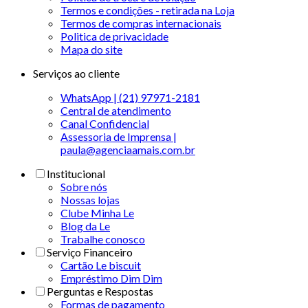
Termos e condições - retirada na Loja
Termos de compras internacionais
Politica de privacidade
Mapa do site
Serviços ao cliente
WhatsApp | (21) 97971-2181
Central de atendimento
Canal Confidencial
Assessoria de Imprensa |
paula@agenciaamais.com.br
Institucional
Sobre nós
Nossas lojas
Clube Minha Le
Blog da Le
Trabalhe conosco
Serviço Financeiro
Cartão Le biscuit
Empréstimo Dim Dim
Perguntas e Respostas
Formas de pagamento