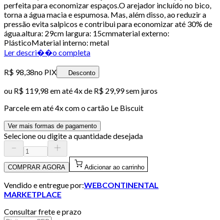
perfeita para economizar espaços.O arejador incluído no bico,
torna a água macia e espumosa. Mas, além disso, ao reduzir a
pressão evita salpicos e contribui para economizar até 30% de
água.altura: 29cm largura: 15cmmaterial externo:
PlásticoMaterial interno: metal
Ler descri��o completa
R$ 98,38
no PIX
Desconto
ou
R$ 119,98
em até
4x de R$ 29,99 sem juros
Parcele em até
4
x com o cartão
Le Biscuit
Ver mais formas de pagamento
Selecione ou digite a quantidade desejada
COMPRAR AGORA
Adicionar ao carrinho
Vendido e entregue por:
WEBCONTINENTAL
MARKETPLACE
Consultar frete e prazo