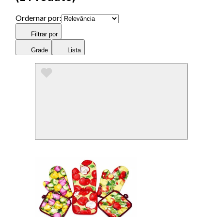
Ordernar por:
Filtrar por
Grade
Lista