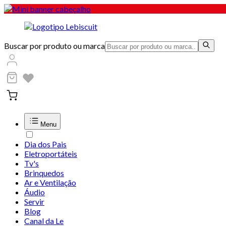
Buscar por produto ou marca
Menu
Dia dos Pais
Eletroportáteis
Tv's
Brinquedos
Ar e Ventilação
Áudio
Servir
Blog
Canal da Le