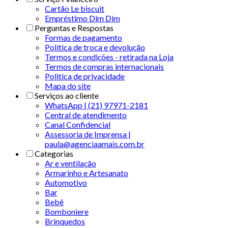
Cartão Le biscuit
Empréstimo Dim Dim
Perguntas e Respostas
Formas de pagamento
Política de troca e devolução
Termos e condições - retirada na Loja
Termos de compras internacionais
Politica de privacidade
Mapa do site
Serviços ao cliente
WhatsApp | (21) 97971-2181
Central de atendimento
Canal Confidencial
Assessoria de Imprensa |
paula@agenciaamais.com.br
Categorias
Ar e ventilação
Armarinho e Artesanato
Automotivo
Bar
Bebê
Bomboniere
Brinquedos