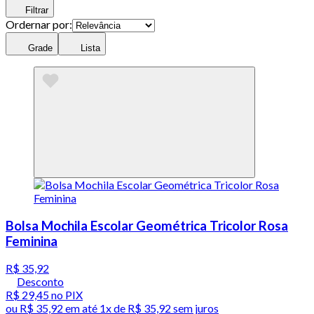
Filtrar
Ordernar por:
Grade
Lista
Bolsa Mochila Escolar Geométrica Tricolor Rosa
Feminina
R$ 35,92
Desconto
R$ 29,45
no PIX
ou
R$ 35,92
em até 1x de
R$ 35,92
sem juros