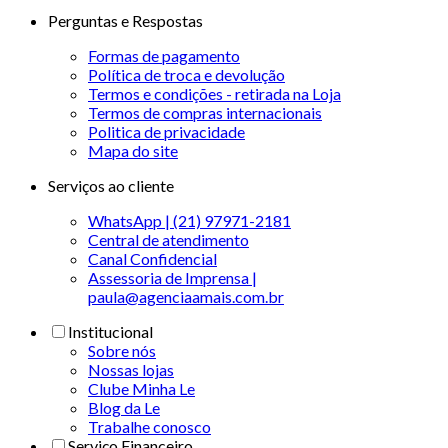
Perguntas e Respostas
Formas de pagamento
Política de troca e devolução
Termos e condições - retirada na Loja
Termos de compras internacionais
Politica de privacidade
Mapa do site
Serviços ao cliente
WhatsApp | (21) 97971-2181
Central de atendimento
Canal Confidencial
Assessoria de Imprensa |
paula@agenciaamais.com.br
Institucional
Sobre nós
Nossas lojas
Clube Minha Le
Blog da Le
Trabalhe conosco
Serviço Financeiro