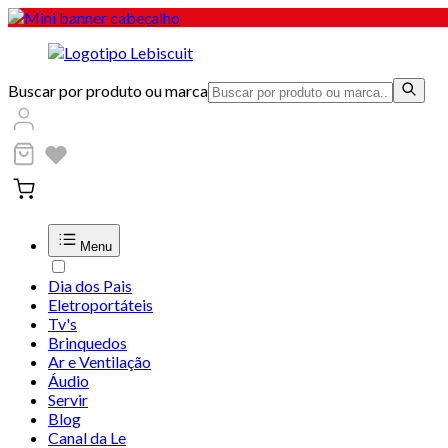
Buscar por produto ou marca
Menu
Dia dos Pais
Eletroportáteis
Tv's
Brinquedos
Ar e Ventilação
Áudio
Servir
Blog
Canal da Le