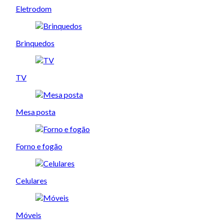
Eletrodom
Brinquedos
TV
Mesa posta
Forno e fogão
Celulares
Móveis