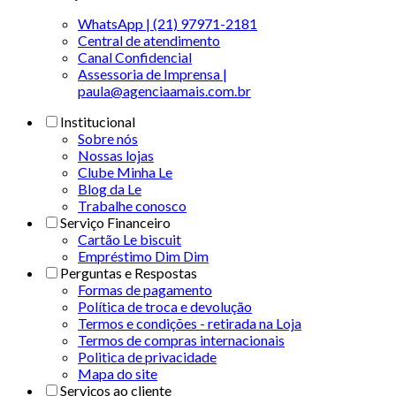
WhatsApp | (21) 97971-2181
Central de atendimento
Canal Confidencial
Assessoria de Imprensa |
paula@agenciaamais.com.br
Institucional
Sobre nós
Nossas lojas
Clube Minha Le
Blog da Le
Trabalhe conosco
Serviço Financeiro
Cartão Le biscuit
Empréstimo Dim Dim
Perguntas e Respostas
Formas de pagamento
Política de troca e devolução
Termos e condições - retirada na Loja
Termos de compras internacionais
Politica de privacidade
Mapa do site
Serviços ao cliente