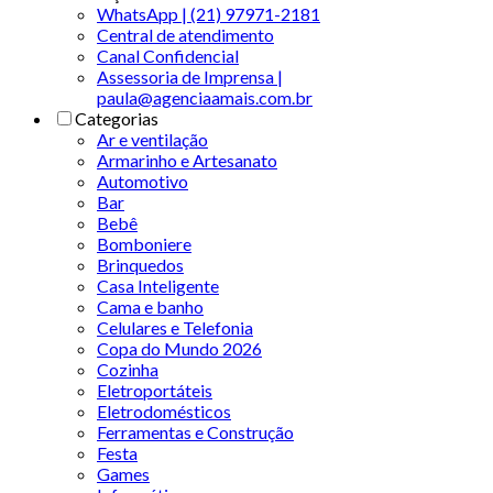
WhatsApp | (21) 97971-2181
Central de atendimento
Canal Confidencial
Assessoria de Imprensa |
paula@agenciaamais.com.br
Categorias
Ar e ventilação
Armarinho e Artesanato
Automotivo
Bar
Bebê
Bomboniere
Brinquedos
Casa Inteligente
Cama e banho
Celulares e Telefonia
Copa do Mundo 2026
Cozinha
Eletroportáteis
Eletrodomésticos
Ferramentas e Construção
Festa
Games