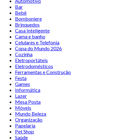
Automotivo
Bar
Bebê
Bomboniere
Brinquedos
Casa Inteligente
Cama e banho
Celulares e Telefonia
Copa do Mundo 2026
Cozinha
Eletroportáteis
Eletrodomésticos
Ferramentas e Construção
Festa
Games
Informática
Lazer
Mesa Posta
Móveis
Mundo Beleza
Organização
Papelaria
Pet Shop
Saúde