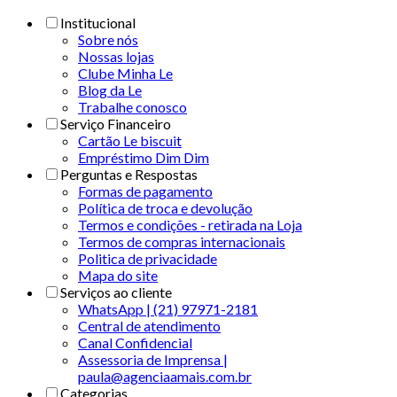
Institucional
Sobre nós
Nossas lojas
Clube Minha Le
Blog da Le
Trabalhe conosco
Serviço Financeiro
Cartão Le biscuit
Empréstimo Dim Dim
Perguntas e Respostas
Formas de pagamento
Política de troca e devolução
Termos e condições - retirada na Loja
Termos de compras internacionais
Politica de privacidade
Mapa do site
Serviços ao cliente
WhatsApp | (21) 97971-2181
Central de atendimento
Canal Confidencial
Assessoria de Imprensa |
paula@agenciaamais.com.br
Categorias