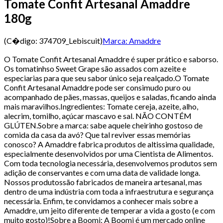
Tomate Confit Artesanal Amaddre
180g
(C�digo:
374709_Lebiscuit
)
Marca:
Amaddre
O Tomate Confit Artesanal Amaddre é super prático e saborso.
Os tomatinhso Sweet Grape são assados com azeite e
especiarias para que seu sabor único seja realçado.O Tomate
Confit Artesanal Amaddre pode ser consimudo puro ou
acompanhado de pães, massas, queijos e saladas, ficando ainda
mais maravilhos.Ingredientes: Tomate cereja, azeite, alho,
alecrim, tomilho, açúcar mascavo e sal. NÃO CONTÉM
GLÚTEN.Sobre a marca: sabe aquele cheirinho gostoso de
comida da casa da avó? Que tal reviver essas memórias
conosco? A Amaddre fabrica produtos de altissima qualidade,
especialmente desenvolvidos por uma Cientista de Alimentos.
Com toda tecnologia necessária, desenvolvemos produtos sem
adição de conservantes e com uma data de validade longa.
Nossos produtossão fabricados de maneira artesanal, mas
dentro de uma indústria com toda a infraestrutura e segurança
necessária. Enfim, te convidamos a conhecer mais sobre a
Amaddre, um jeito diferente de temperar a vida a gosto (e com
muito gosto)!Sobre a Boomi: A Boomi é um mercado online