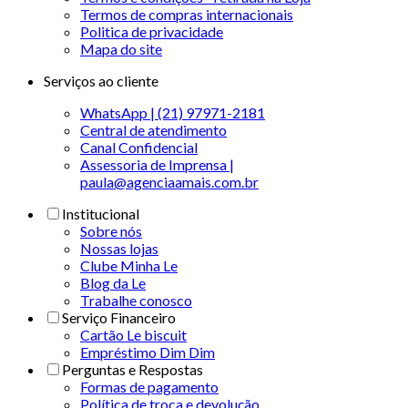
Termos de compras internacionais
Politica de privacidade
Mapa do site
Serviços ao cliente
WhatsApp | (21) 97971-2181
Central de atendimento
Canal Confidencial
Assessoria de Imprensa |
paula@agenciaamais.com.br
Institucional
Sobre nós
Nossas lojas
Clube Minha Le
Blog da Le
Trabalhe conosco
Serviço Financeiro
Cartão Le biscuit
Empréstimo Dim Dim
Perguntas e Respostas
Formas de pagamento
Política de troca e devolução