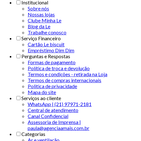
Institucional
Sobre nós
Nossas lojas
Clube Minha Le
Blog da Le
Trabalhe conosco
Serviço Financeiro
Cartão Le biscuit
Empréstimo Dim Dim
Perguntas e Respostas
Formas de pagamento
Política de troca e devolução
Termos e condições - retirada na Loja
Termos de compras internacionais
Politica de privacidade
Mapa do site
Serviços ao cliente
WhatsApp | (21) 97971-2181
Central de atendimento
Canal Confidencial
Assessoria de Imprensa |
paula@agenciaamais.com.br
Categorias
Ar e ventilação