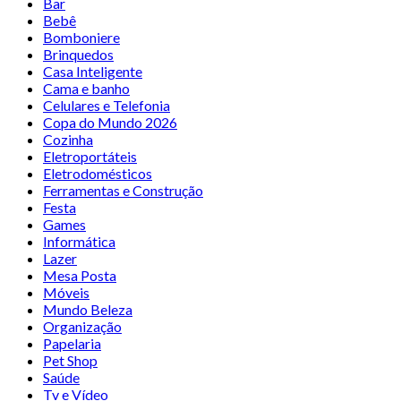
Bar
Bebê
Bomboniere
Brinquedos
Casa Inteligente
Cama e banho
Celulares e Telefonia
Copa do Mundo 2026
Cozinha
Eletroportáteis
Eletrodomésticos
Ferramentas e Construção
Festa
Games
Informática
Lazer
Mesa Posta
Móveis
Mundo Beleza
Organização
Papelaria
Pet Shop
Saúde
Tv e Vídeo