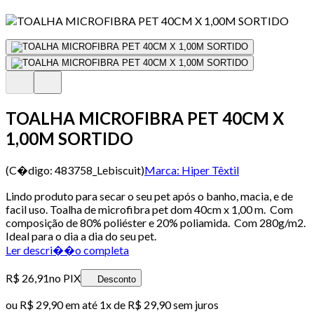
TOALHA MICROFIBRA PET 40CM X
1,00M SORTIDO
(C�digo:
483758_Lebiscuit
)
Marca:
Hiper Têxtil
Lindo produto para secar o seu pet após o banho, macia, e de
facil uso. Toalha de microfibra pet dom 40cm x 1,00 m. Com
composição de 80% poliéster e 20% poliamida. Com 280g/m2.
Ideal para o dia a dia do seu pet.
Ler descri��o completa
R$ 26,91
no PIX
Desconto
ou
R$ 29,90
em até 1x de
R$ 29,90
sem juros