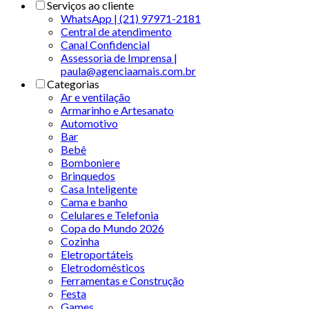
Serviços ao cliente
WhatsApp | (21) 97971-2181
Central de atendimento
Canal Confidencial
Assessoria de Imprensa |
paula@agenciaamais.com.br
Categorias
Ar e ventilação
Armarinho e Artesanato
Automotivo
Bar
Bebê
Bomboniere
Brinquedos
Casa Inteligente
Cama e banho
Celulares e Telefonia
Copa do Mundo 2026
Cozinha
Eletroportáteis
Eletrodomésticos
Ferramentas e Construção
Festa
Games