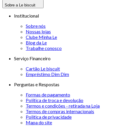
Sobre a Le biscuit
Institucional
Sobre nós
Nossas lojas
Clube Minha Le
Blog da Le
Trabalhe conosco
Serviço Financeiro
Cartão Le biscuit
Empréstimo Dim Dim
Perguntas e Respostas
Formas de pagamento
Política de troca e devolução
Termos e condições - retirada na Loja
Termos de compras internacionais
Politica de privacidade
Mapa do site