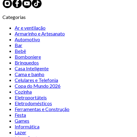
Categorias
Ar e ventilação
Armarinho e Artesanato
Automotivo
Bar
Bebê
Bomboniere
Brinquedos
Casa Inteligente
Cama e banho
Celulares e Telefonia
Copa do Mundo 2026
Cozinha
Eletroportáteis
Eletrodomésticos
Ferramentas e Construção
Festa
Games
Informática
Lazer