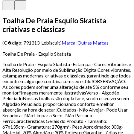
Toalha De Praia Esquilo Skatista
criativas e clássicas
(C�digo:
791313_Lebiscuit
)
Marca:
Outras Marcas
Toalha De Praia - Esquilo Skatista
Toalha de Praia - Esquilo Skatista -Estampa - Cores Vibrantes e
Alta Resolução por meio de Sublimação DigitalCores vibrantes,
estampas modernas, criativas e clássicas, garantindo que todos
encontrem algo que combina com seu estilo!OBSERVAÇÃO:
As cores podem sofrer uma alteração de até 5% conforme seu
monitor.*Imagens meramente ilustrativasVerso - Algodão
PeluciadoNossas toalhas são dupla face, sendo o seu verso em
Algodão Peluciado, proporcionando conforto e melhor
absorção na hora de secar!Cuidados- Não Alvejar- Pode Usar
Secadora- Não Limpar a Seco- Não Passar a
FerroCaracterísticas Gerais do Produto:- Tamanho:
67x135cm- Gramatura: 270g/m²- Peso Aproximado: 300g-
Material: 70% Algodão e 30% PoliésterGarantia:- 7 dias de