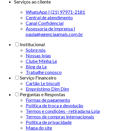
Serviços ao cliente
WhatsApp | (21) 97971-2181
Central de atendimento
Canal Confidencial
Assessoria de Imprensa |
paula@agenciaamais.com.br
Institucional
Sobre nós
Nossas lojas
Clube Minha Le
Blog da Le
Trabalhe conosco
Serviço Financeiro
Cartão Le biscuit
Empréstimo Dim Dim
Perguntas e Respostas
Formas de pagamento
Política de troca e devolução
Termos e condições - retirada na Loja
Termos de compras internacionais
Politica de privacidade
Mapa do site