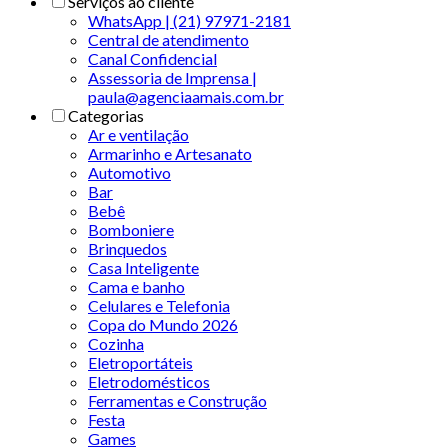
Serviços ao cliente
WhatsApp | (21) 97971-2181
Central de atendimento
Canal Confidencial
Assessoria de Imprensa |
paula@agenciaamais.com.br
Categorias
Ar e ventilação
Armarinho e Artesanato
Automotivo
Bar
Bebê
Bomboniere
Brinquedos
Casa Inteligente
Cama e banho
Celulares e Telefonia
Copa do Mundo 2026
Cozinha
Eletroportáteis
Eletrodomésticos
Ferramentas e Construção
Festa
Games