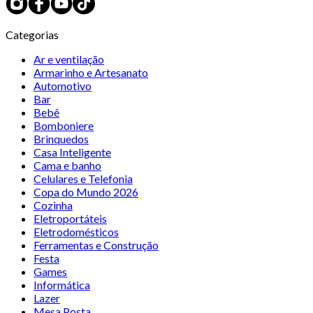
Categorias
Ar e ventilação
Armarinho e Artesanato
Automotivo
Bar
Bebê
Bomboniere
Brinquedos
Casa Inteligente
Cama e banho
Celulares e Telefonia
Copa do Mundo 2026
Cozinha
Eletroportáteis
Eletrodomésticos
Ferramentas e Construção
Festa
Games
Informática
Lazer
Mesa Posta