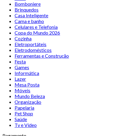
Bomboniere
Brinquedos
Casa Inteligente
Cama e banho
Celulares e Telefonia
Copa do Mundo 2026
Cozinha
Eletroportáteis
Eletrodomésticos
Ferramentas e Construção
Festa
Games
Informática
Lazer
Mesa Posta
Móveis
Mundo Beleza
Organização
Papelaria
Pet Shop
Saúde
Tv e Vídeo
Pagamento