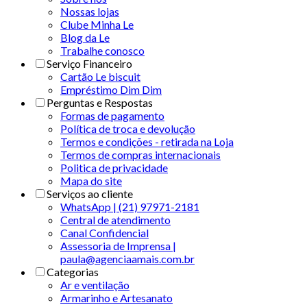
Nossas lojas
Clube Minha Le
Blog da Le
Trabalhe conosco
Serviço Financeiro
Cartão Le biscuit
Empréstimo Dim Dim
Perguntas e Respostas
Formas de pagamento
Política de troca e devolução
Termos e condições - retirada na Loja
Termos de compras internacionais
Politica de privacidade
Mapa do site
Serviços ao cliente
WhatsApp | (21) 97971-2181
Central de atendimento
Canal Confidencial
Assessoria de Imprensa |
paula@agenciaamais.com.br
Categorias
Ar e ventilação
Armarinho e Artesanato