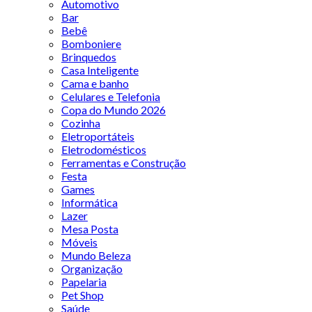
Automotivo
Bar
Bebê
Bomboniere
Brinquedos
Casa Inteligente
Cama e banho
Celulares e Telefonia
Copa do Mundo 2026
Cozinha
Eletroportáteis
Eletrodomésticos
Ferramentas e Construção
Festa
Games
Informática
Lazer
Mesa Posta
Móveis
Mundo Beleza
Organização
Papelaria
Pet Shop
Saúde