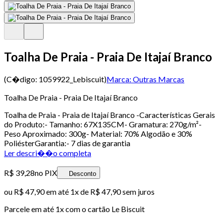
Toalha De Praia - Praia De Itajaí Branco
(C�digo:
1059922_Lebiscuit
)
Marca:
Outras Marcas
Toalha De Praia - Praia De Itajaí Branco
Toalha de Praia - Praia de Itajaí Branco -Características Gerais
do Produto:- Tamanho: 67X135CM- Gramatura: 270g/m²-
Peso Aproximado: 300g- Material: 70% Algodão e 30%
PoliésterGarantia:- 7 dias de garantia
Ler descri��o completa
R$ 39,28
no PIX
Desconto
ou
R$ 47,90
em até 1x de
R$ 47,90
sem juros
Parcele em até
1
x com o cartão
Le Biscuit