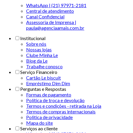
WhatsApp | (21) 97971-2181
Central de atendimento
Canal Confidencial
Assessoria de Imprensa |
paula@agenciaamais.com.br
Institucional
Sobre nós
Nossas lojas
Clube Minha Le
Blog da Le
Trabalhe conosco
Serviço Financeiro
Cartão Le biscuit
Empréstimo Dim Dim
Perguntas e Respostas
Formas de pagamento
Política de troca e devolução
Termos e condições - retirada na Loja
Termos de compras internacionais
Politica de privacidade
Mapa do site
Serviços ao cliente