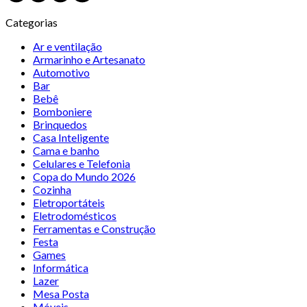
Categorias
Ar e ventilação
Armarinho e Artesanato
Automotivo
Bar
Bebê
Bomboniere
Brinquedos
Casa Inteligente
Cama e banho
Celulares e Telefonia
Copa do Mundo 2026
Cozinha
Eletroportáteis
Eletrodomésticos
Ferramentas e Construção
Festa
Games
Informática
Lazer
Mesa Posta
Móveis