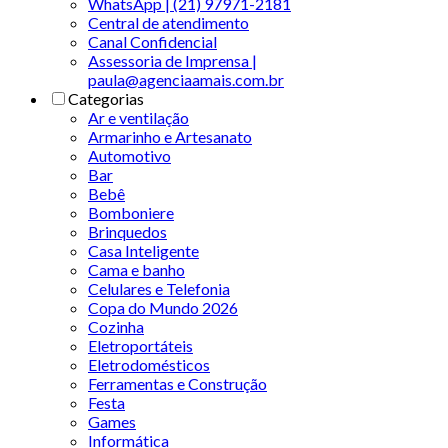
WhatsApp | (21) 97971-2181
Central de atendimento
Canal Confidencial
Assessoria de Imprensa |
paula@agenciaamais.com.br
Categorias
Ar e ventilação
Armarinho e Artesanato
Automotivo
Bar
Bebê
Bomboniere
Brinquedos
Casa Inteligente
Cama e banho
Celulares e Telefonia
Copa do Mundo 2026
Cozinha
Eletroportáteis
Eletrodomésticos
Ferramentas e Construção
Festa
Games
Informática