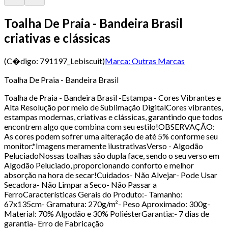
Toalha De Praia - Bandeira Brasil
criativas e clássicas
(C�digo:
791197_Lebiscuit
)
Marca:
Outras Marcas
Toalha De Praia - Bandeira Brasil
Toalha de Praia - Bandeira Brasil -Estampa - Cores Vibrantes e
Alta Resolução por meio de Sublimação DigitalCores vibrantes,
estampas modernas, criativas e clássicas, garantindo que todos
encontrem algo que combina com seu estilo!OBSERVAÇÃO:
As cores podem sofrer uma alteração de até 5% conforme seu
monitor.*Imagens meramente ilustrativasVerso - Algodão
PeluciadoNossas toalhas são dupla face, sendo o seu verso em
Algodão Peluciado, proporcionando conforto e melhor
absorção na hora de secar!Cuidados- Não Alvejar- Pode Usar
Secadora- Não Limpar a Seco- Não Passar a
FerroCaracterísticas Gerais do Produto:- Tamanho:
67x135cm- Gramatura: 270g/m²- Peso Aproximado: 300g-
Material: 70% Algodão e 30% PoliésterGarantia:- 7 dias de
garantia- Erro de Fabricação