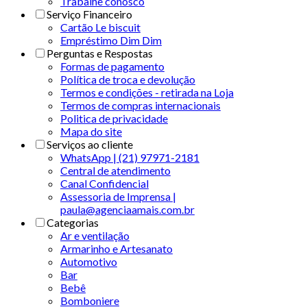
Trabalhe conosco
Serviço Financeiro
Cartão Le biscuit
Empréstimo Dim Dim
Perguntas e Respostas
Formas de pagamento
Política de troca e devolução
Termos e condições - retirada na Loja
Termos de compras internacionais
Politica de privacidade
Mapa do site
Serviços ao cliente
WhatsApp | (21) 97971-2181
Central de atendimento
Canal Confidencial
Assessoria de Imprensa |
paula@agenciaamais.com.br
Categorias
Ar e ventilação
Armarinho e Artesanato
Automotivo
Bar
Bebê
Bomboniere