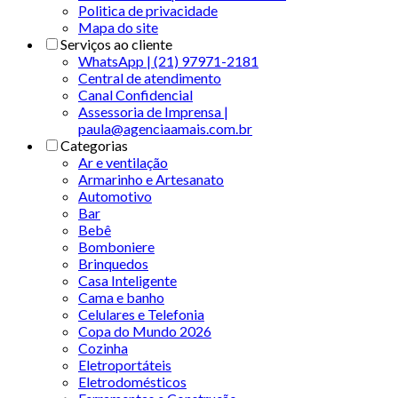
Politica de privacidade
Mapa do site
Serviços ao cliente
WhatsApp | (21) 97971-2181
Central de atendimento
Canal Confidencial
Assessoria de Imprensa |
paula@agenciaamais.com.br
Categorias
Ar e ventilação
Armarinho e Artesanato
Automotivo
Bar
Bebê
Bomboniere
Brinquedos
Casa Inteligente
Cama e banho
Celulares e Telefonia
Copa do Mundo 2026
Cozinha
Eletroportáteis
Eletrodomésticos