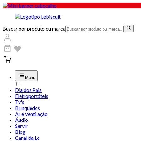
Buscar por produto ou marca
Menu
Dia dos Pais
Eletroportáteis
Tv's
Brinquedos
Ar e Ventilação
Áudio
Servir
Blog
Canal da Le