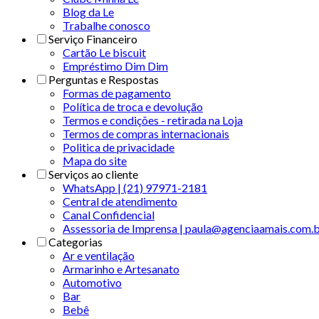
Blog da Le
Trabalhe conosco
Serviço Financeiro
Cartão Le biscuit
Empréstimo Dim Dim
Perguntas e Respostas
Formas de pagamento
Política de troca e devolução
Termos e condições - retirada na Loja
Termos de compras internacionais
Politica de privacidade
Mapa do site
Serviços ao cliente
WhatsApp | (21) 97971-2181
Central de atendimento
Canal Confidencial
Assessoria de Imprensa | paula@agenciaamais.com.
Categorias
Ar e ventilação
Armarinho e Artesanato
Automotivo
Bar
Bebê