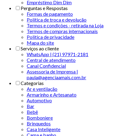
Empréstimo Dim Dim
Perguntas e Respostas
Formas de pagamento
Política de troca e devolução
Termos e condições - retirada na Loja
Termos de compras internacionais
Politica de privacidade
Mapa do site
Serviços ao cliente
WhatsApp | (21) 97971-2181
Central de atendimento
Canal Confidencial
Assessoria de Imprensa |
paula@agenciaamais.com.br
Categorias
Ar e ventilação
Armarinho e Artesanato
Automotivo
Bar
Bebê
Bomboniere
Brinquedos
Casa Inteligente
Cama e banho