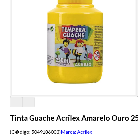
Tinta Guache Acrilex Amarelo Ouro 2
(C�digo:
5049186003
)
Marca:
Acrilex