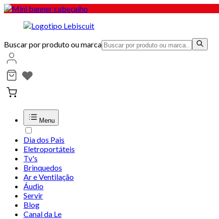
Buscar por produto ou marca
Menu
Dia dos Pais
Eletroportáteis
Tv's
Brinquedos
Ar e Ventilação
Áudio
Servir
Blog
Canal da Le