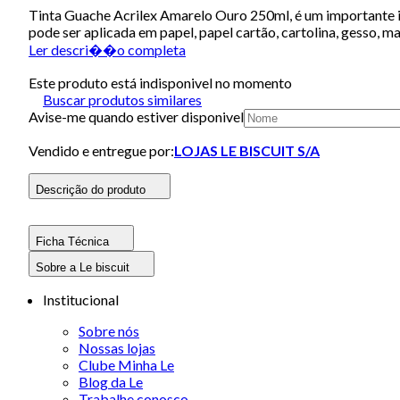
Tinta Guache Acrilex Amarelo Ouro 250ml, é um importante in
pode ser aplicada em papel, papel cartão, cartolina, gesso, m
Ler descri��o completa
Este produto está indisponivel no momento
Buscar produtos similares
Avise-me quando estiver disponivel
Vendido e entregue por:
LOJAS LE BISCUIT S/A
Descrição do produto
Ficha Técnica
Sobre a Le biscuit
Institucional
Sobre nós
Nossas lojas
Clube Minha Le
Blog da Le
Trabalhe conosco