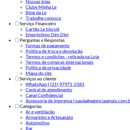
Nossas lojas
Clube Minha Le
Blog da Le
Trabalhe conosco
Serviço Financeiro
Cartão Le biscuit
Empréstimo Dim Dim
Perguntas e Respostas
Formas de pagamento
Política de troca e devolução
Termos e condições - retirada na Loja
Termos de compras internacionais
Politica de privacidade
Mapa do site
Serviços ao cliente
WhatsApp | (21) 97971-2181
Central de atendimento
Canal Confidencial
Assessoria de Imprensa | paula@agenciaamais.com.
Categorias
Ar e ventilação
Armarinho e Artesanato
Automotivo
Bar