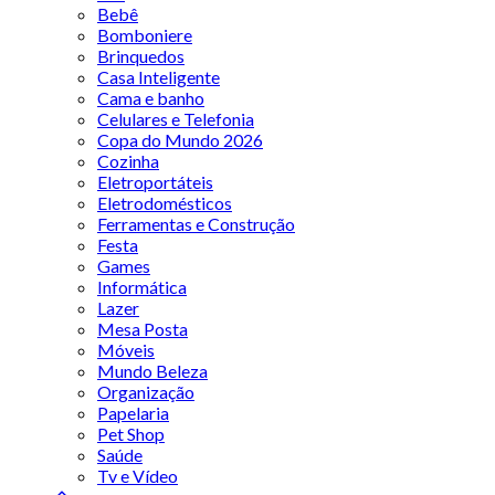
Bebê
Bomboniere
Brinquedos
Casa Inteligente
Cama e banho
Celulares e Telefonia
Copa do Mundo 2026
Cozinha
Eletroportáteis
Eletrodomésticos
Ferramentas e Construção
Festa
Games
Informática
Lazer
Mesa Posta
Móveis
Mundo Beleza
Organização
Papelaria
Pet Shop
Saúde
Tv e Vídeo