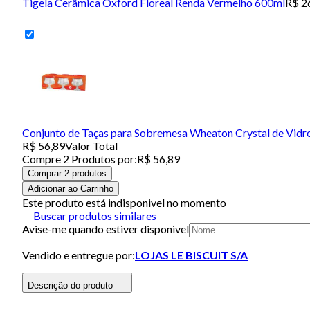
Tigela Cerâmica Oxford Floreal Renda Vermelho 600ml
R$ 2
Conjunto de Taças para Sobremesa Wheaton Crystal de Vidr
R$ 56,89
Valor Total
Compre
2
Produto
s
por:
R$ 56,89
Comprar 2 produtos
Adicionar ao Carrinho
Este produto está indisponivel no momento
Buscar produtos similares
Avise-me quando estiver disponivel
Vendido e entregue por:
LOJAS LE BISCUIT S/A
Descrição do produto