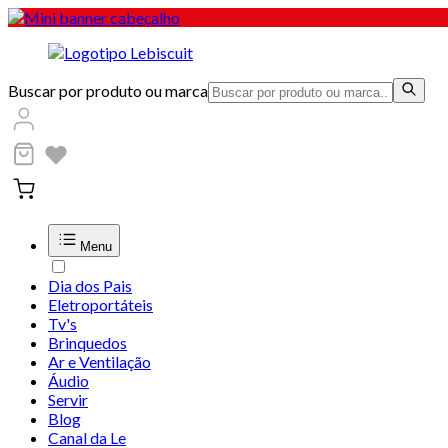
Buscar por produto ou marca
Menu
Dia dos Pais
Eletroportáteis
Tv's
Brinquedos
Ar e Ventilação
Áudio
Servir
Blog
Canal da Le