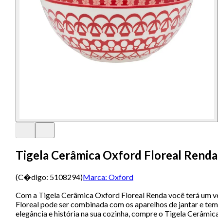
Tigela Cerâmica Oxford Floreal Rend
(C�digo:
5108294
)
Marca:
Oxford
Com a Tigela Cerâmica Oxford Floreal Renda você terá um ver
Floreal pode ser combinada com os aparelhos de jantar e tem c
elegância e história na sua cozinha, compre o Tigela Cerâmica