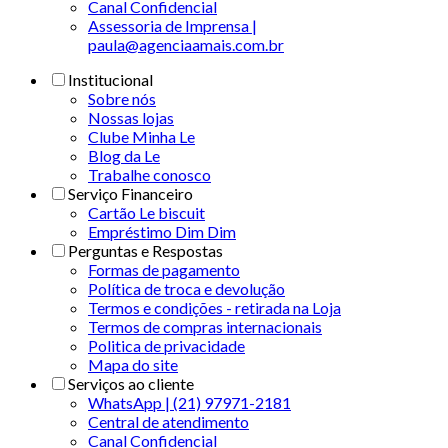
Canal Confidencial
Assessoria de Imprensa |
paula@agenciaamais.com.br
Institucional
Sobre nós
Nossas lojas
Clube Minha Le
Blog da Le
Trabalhe conosco
Serviço Financeiro
Cartão Le biscuit
Empréstimo Dim Dim
Perguntas e Respostas
Formas de pagamento
Política de troca e devolução
Termos e condições - retirada na Loja
Termos de compras internacionais
Politica de privacidade
Mapa do site
Serviços ao cliente
WhatsApp | (21) 97971-2181
Central de atendimento
Canal Confidencial