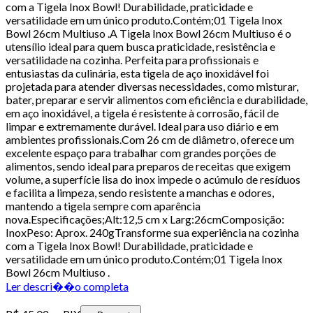
com a Tigela Inox Bowl! Durabilidade, praticidade e
versatilidade em um único produto.Contém;01 Tigela Inox
Bowl 26cm Multiuso .A Tigela Inox Bowl 26cm Multiuso é o
utensílio ideal para quem busca praticidade, resistência e
versatilidade na cozinha. Perfeita para profissionais e
entusiastas da culinária, esta tigela de aço inoxidável foi
projetada para atender diversas necessidades, como misturar,
bater, preparar e servir alimentos com eficiência e durabilidade,
em aço inoxidável, a tigela é resistente à corrosão, fácil de
limpar e extremamente durável. Ideal para uso diário e em
ambientes profissionais.Com 26 cm de diâmetro, oferece um
excelente espaço para trabalhar com grandes porções de
alimentos, sendo ideal para preparos de receitas que exigem
volume, a superfície lisa do inox impede o acúmulo de resíduos
e facilita a limpeza, sendo resistente a manchas e odores,
mantendo a tigela sempre com aparência
nova.Especificações;Alt:12,5 cm x Larg:26cmComposição:
InoxPeso: Aprox. 240gTransforme sua experiência na cozinha
com a Tigela Inox Bowl! Durabilidade, praticidade e
versatilidade em um único produto.Contém;01 Tigela Inox
Bowl 26cm Multiuso .
Ler descri��o completa