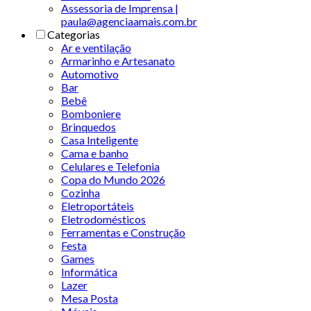
Assessoria de Imprensa |
paula@agenciaamais.com.br
Categorias
Ar e ventilação
Armarinho e Artesanato
Automotivo
Bar
Bebê
Bomboniere
Brinquedos
Casa Inteligente
Cama e banho
Celulares e Telefonia
Copa do Mundo 2026
Cozinha
Eletroportáteis
Eletrodomésticos
Ferramentas e Construção
Festa
Games
Informática
Lazer
Mesa Posta