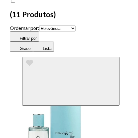
(
11 Produtos
)
Ordernar por:
Filtrar por
Grade
Lista