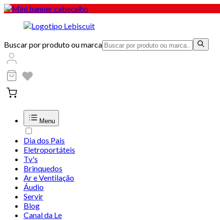
Buscar por produto ou marca
Menu
Dia dos Pais
Eletroportáteis
Tv's
Brinquedos
Ar e Ventilação
Áudio
Servir
Blog
Canal da Le