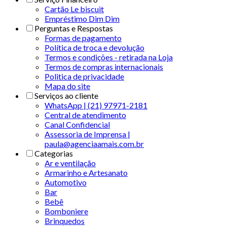
Cartão Le biscuit
Empréstimo Dim Dim
Perguntas e Respostas
Formas de pagamento
Política de troca e devolução
Termos e condições - retirada na Loja
Termos de compras internacionais
Politica de privacidade
Mapa do site
Serviços ao cliente
WhatsApp | (21) 97971-2181
Central de atendimento
Canal Confidencial
Assessoria de Imprensa |
paula@agenciaamais.com.br
Categorias
Ar e ventilação
Armarinho e Artesanato
Automotivo
Bar
Bebê
Bomboniere
Brinquedos