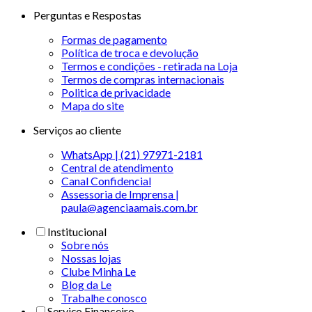
Perguntas e Respostas
Formas de pagamento
Política de troca e devolução
Termos e condições - retirada na Loja
Termos de compras internacionais
Politica de privacidade
Mapa do site
Serviços ao cliente
WhatsApp | (21) 97971-2181
Central de atendimento
Canal Confidencial
Assessoria de Imprensa |
paula@agenciaamais.com.br
Institucional
Sobre nós
Nossas lojas
Clube Minha Le
Blog da Le
Trabalhe conosco
Serviço Financeiro