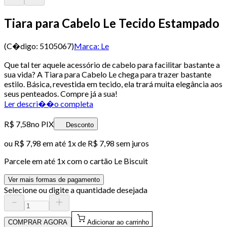
Tiara para Cabelo Le Tecido Estampado
(C�digo:
5105067
)
Marca:
Le
Que tal ter aquele acessório de cabelo para facilitar bastante a
sua vida? A Tiara para Cabelo Le chega para trazer bastante
estilo. Básica, revestida em tecido, ela trará muita elegância aos
seus penteados. Compre já a sua!
Ler descri��o completa
R$ 7,58
no PIX
Desconto
ou
R$ 7,98
em até 1x de
R$ 7,98
sem juros
Parcele em até
1
x com o cartão
Le Biscuit
Ver mais formas de pagamento
Selecione ou digite a quantidade desejada
COMPRAR AGORA
Adicionar ao carrinho