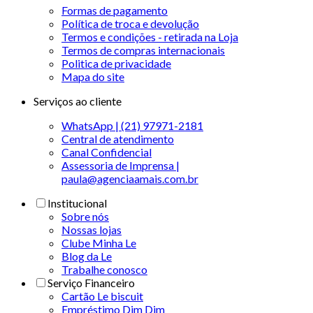
Formas de pagamento
Política de troca e devolução
Termos e condições - retirada na Loja
Termos de compras internacionais
Politica de privacidade
Mapa do site
Serviços ao cliente
WhatsApp | (21) 97971-2181
Central de atendimento
Canal Confidencial
Assessoria de Imprensa |
paula@agenciaamais.com.br
Institucional
Sobre nós
Nossas lojas
Clube Minha Le
Blog da Le
Trabalhe conosco
Serviço Financeiro
Cartão Le biscuit
Empréstimo Dim Dim