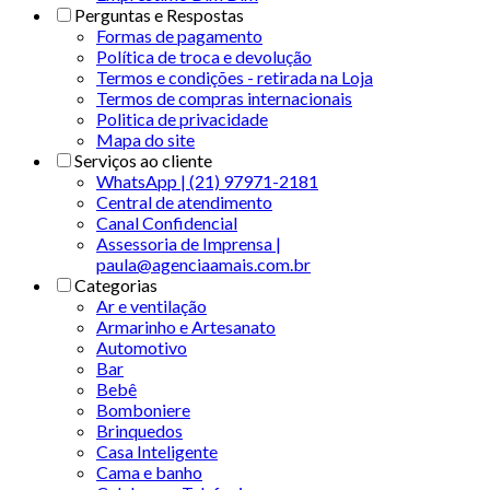
Perguntas e Respostas
Formas de pagamento
Política de troca e devolução
Termos e condições - retirada na Loja
Termos de compras internacionais
Politica de privacidade
Mapa do site
Serviços ao cliente
WhatsApp | (21) 97971-2181
Central de atendimento
Canal Confidencial
Assessoria de Imprensa |
paula@agenciaamais.com.br
Categorias
Ar e ventilação
Armarinho e Artesanato
Automotivo
Bar
Bebê
Bomboniere
Brinquedos
Casa Inteligente
Cama e banho