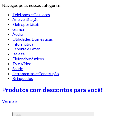
Navegue pelas nossas categorias
Telefones e Celulares
Ar e ventilação
Eletroportáteis
Gamer
Áudio
Utilidades Domésticas
Informática
Esporte e Lazer
Beleza
Eletrodomésticos
Tv e Vídeo
Saúde
Ferramentas e Construção
Brinquedos
Produtos com descontos para você!
Ver mais