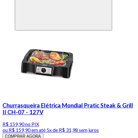
Churrasqueira Elétrica Mondial Pratic Steak & Grill
II CH-07 - 127V
R$ 159,90
no PIX
ou
R$ 159,90
em até
5x de R$ 31,98 sem juros
COMPRAR AGORA