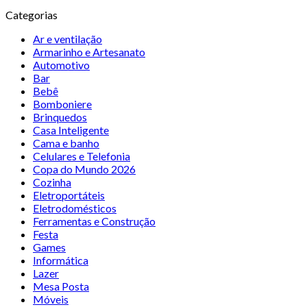
Categorias
Ar e ventilação
Armarinho e Artesanato
Automotivo
Bar
Bebê
Bomboniere
Brinquedos
Casa Inteligente
Cama e banho
Celulares e Telefonia
Copa do Mundo 2026
Cozinha
Eletroportáteis
Eletrodomésticos
Ferramentas e Construção
Festa
Games
Informática
Lazer
Mesa Posta
Móveis