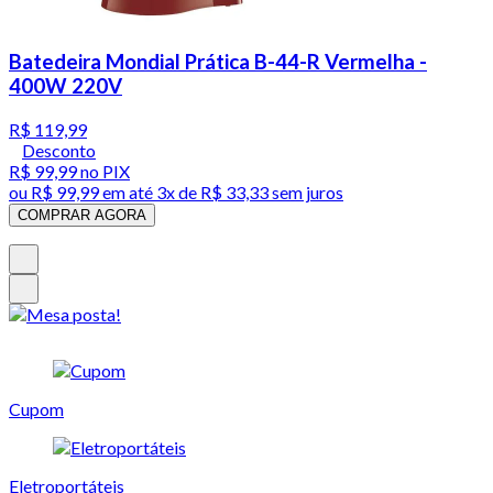
Batedeira Mondial Prática B-44-R Vermelha -
400W 220V
R$ 119,99
Desconto
R$ 99,99
no PIX
ou
R$ 99,99
em até
3x de R$ 33,33 sem juros
COMPRAR AGORA
Cupom
Eletroportáteis