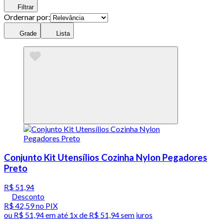
Filtrar
Ordernar por:
Grade
Lista
Conjunto Kit Utensílios Cozinha Nylon Pegadores
Preto
R$ 51,94
Desconto
R$ 42,59
no PIX
ou
R$ 51,94
em até 1x de
R$ 51,94
sem juros