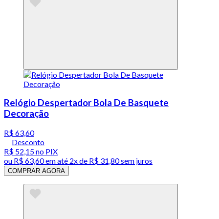
Relógio Despertador Bola De Basquete
Decoração
R$ 63,60
Desconto
R$ 52,15
no PIX
ou
R$ 63,60
em até
2x de R$ 31,80 sem juros
COMPRAR AGORA