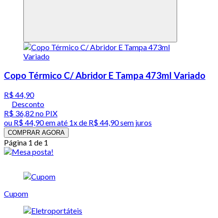
Copo Térmico C/ Abridor E Tampa 473ml Variado
R$ 44,90
Desconto
R$ 36,82
no PIX
ou
R$ 44,90
em até 1x de
R$ 44,90
sem juros
COMPRAR AGORA
Página 1 de 1
Cupom