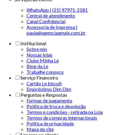
WhatsApp | (21) 97971-2181
Central de atendimento
Canal Confidencial
Assessoria de Imprensa |
paula@agenciaamais.com.br
Institucional
Sobre nós
Nossas lojas
Clube Minha Le
Blog da Le
Trabalhe conosco
Serviço Financeiro
Cartão Le biscuit
Empréstimo Dim Dim
Perguntas e Respostas
Formas de pagamento
Política de troca e devolução
Termos e condições - retirada na Loja
Termos de compras internacionais
Politica de privacidade
Mapa do site
Serviços ao cliente