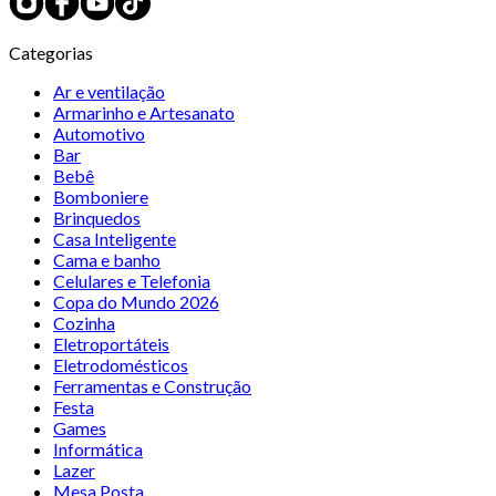
Categorias
Ar e ventilação
Armarinho e Artesanato
Automotivo
Bar
Bebê
Bomboniere
Brinquedos
Casa Inteligente
Cama e banho
Celulares e Telefonia
Copa do Mundo 2026
Cozinha
Eletroportáteis
Eletrodomésticos
Ferramentas e Construção
Festa
Games
Informática
Lazer
Mesa Posta