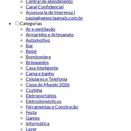
Central de atendimento
Canal Confidencial
Assessoria de Imprensa |
paula@agenciaamais.com.br
Categorias
Ar e ventilação
Armarinho e Artesanato
Automotivo
Bar
Bebê
Bomboniere
Brinquedos
Casa Inteligente
Cama e banho
Celulares e Telefonia
Copa do Mundo 2026
Cozinha
Eletroportáteis
Eletrodomésticos
Ferramentas e Construção
Festa
Games
Informática
Lazer