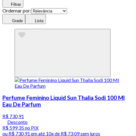
Filtrar
Ordernar por:
Grade
Lista
Perfume Feminino Liquid Sun Thalia Sodi 100 Ml
Eau De Parfum
R$ 730,91
Desconto
R$ 599,35
no PIX
ou
R$ 730,91
em até
10x de R$ 73,09 sem juros