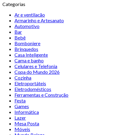
Categorias
Ar e ventilação
Armarinho e Artesanato
Automotivo
Bar
Bebê
Bomboniere
Brinquedos
Casa Inteligente
Cama e banho
Celulares e Telefonia
Copa do Mundo 2026
Cozinha
Eletroportáteis
Eletrodomésticos
Ferramentas e Construção
Festa
Games
Informática
Lazer
Mesa Posta
Móveis
Mundo Beleza