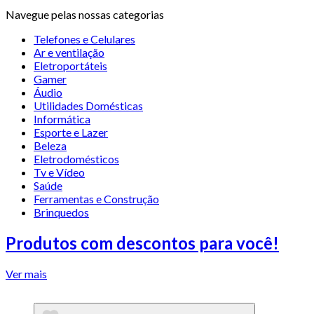
Navegue pelas nossas categorias
Telefones e Celulares
Ar e ventilação
Eletroportáteis
Gamer
Áudio
Utilidades Domésticas
Informática
Esporte e Lazer
Beleza
Eletrodomésticos
Tv e Vídeo
Saúde
Ferramentas e Construção
Brinquedos
Produtos com descontos para você!
Ver mais