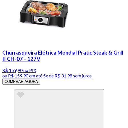
Churrasqueira Elétrica Mondial Pratic Steak & Grill
II CH-07 - 127V
R$ 159,90
no PIX
ou
R$ 159,90
em até
5x de R$ 31,98 sem juros
COMPRAR AGORA