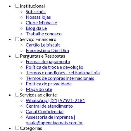
Institucional
Sobre nós
Nossas lojas
Clube Minha Le
Blog da Le
Trabalhe conosco
Serviço Financeiro
Cartão Le biscuit
Empréstimo Dim Dim
Perguntas e Respostas
Formas de pagamento
Política de troca e devolução
Termos e condições - retirada na Loja
Termos de compras internacionais
Politica de privacidade
Mapa do site
Serviços ao cliente
WhatsApp | (21) 97971-2181
Central de atendimento
Canal Confidencial
Assessoria de Imprensa |
paula@agenciaamais.com.br
Categorias