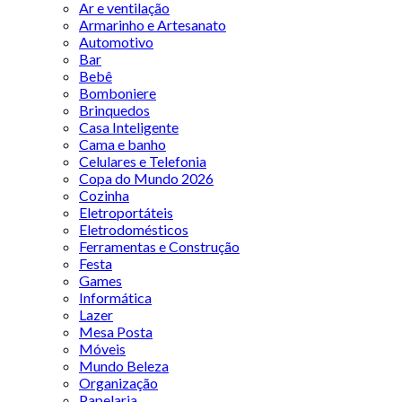
Ar e ventilação
Armarinho e Artesanato
Automotivo
Bar
Bebê
Bomboniere
Brinquedos
Casa Inteligente
Cama e banho
Celulares e Telefonia
Copa do Mundo 2026
Cozinha
Eletroportáteis
Eletrodomésticos
Ferramentas e Construção
Festa
Games
Informática
Lazer
Mesa Posta
Móveis
Mundo Beleza
Organização
Papelaria