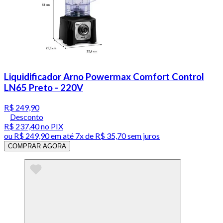
Liquidificador Arno Powermax Comfort Control
LN65 Preto - 220V
R$ 249,90
Desconto
R$ 237,40
no PIX
ou
R$ 249,90
em até
7x de R$ 35,70 sem juros
COMPRAR AGORA