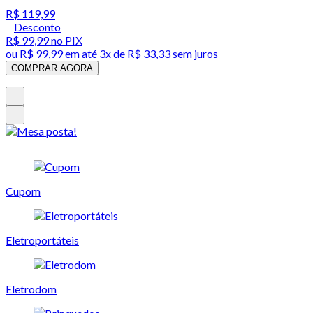
R$ 119,99
Desconto
R$ 99,99
no PIX
ou
R$ 99,99
em até
3x de R$ 33,33 sem juros
COMPRAR AGORA
Cupom
Eletroportáteis
Eletrodom