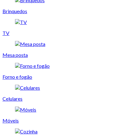
Brinquedos
TV
Mesa posta
Forno e fogão
Celulares
Móveis