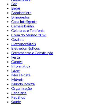
Bar
Bebê
Bomboniere
Brinquedos
Casa Inteligente
Cama e banho
Celulares e Telefonia
Copa do Mundo 2026
Cozinha
Eletroportáteis
Eletrodomésticos
Ferramentas e Construção
Festa
Games
Informática
Lazer
Mesa Posta
Móveis
Mundo Beleza
Organização
Papelaria
Pet Shop
Saúde