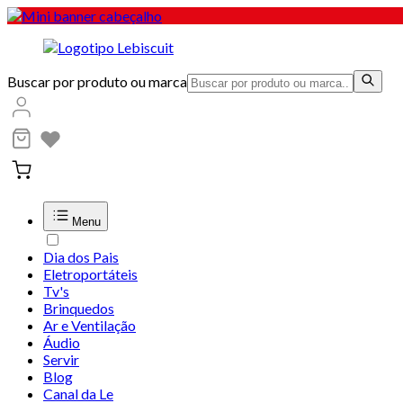
Buscar por produto ou marca
Menu
Dia dos Pais
Eletroportáteis
Tv's
Brinquedos
Ar e Ventilação
Áudio
Servir
Blog
Canal da Le