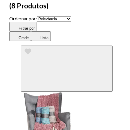
(
8 Produtos
)
Ordernar por:
Filtrar por
Grade
Lista