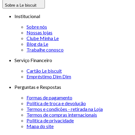
Sobre a Le biscuit
Institucional
Sobre nós
Nossas lojas
Clube Minha Le
Blog da Le
Trabalhe conosco
Serviço Financeiro
Cartão Le biscuit
Empréstimo Dim Dim
Perguntas e Respostas
Formas de pagamento
Política de troca e devolução
Termos e condições - retirada na Loja
Termos de compras internacionais
Politica de privacidade
Mapa do site