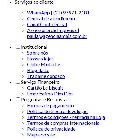
Serviços ao cliente
WhatsApp | (21) 97971-2181
Central de atendimento
Canal Confidencial
Assessoria de Imprensa |
paula@agenciaamais.com.br
Institucional
Sobre nós
Nossas lojas
Clube Minha Le
Blog da Le
Trabalhe conosco
Serviço Financeiro
Cartão Le biscuit
Empréstimo Dim Dim
Perguntas e Respostas
Formas de pagamento
Política de troca e devolução
Termos e condições - retirada na Loja
Termos de compras internacionais
Politica de privacidade
Mapa do site