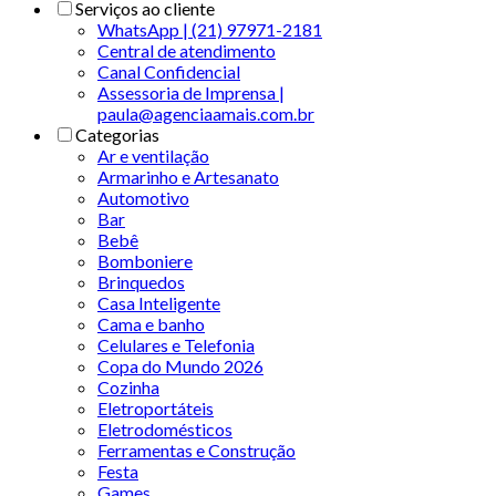
Serviços ao cliente
WhatsApp | (21) 97971-2181
Central de atendimento
Canal Confidencial
Assessoria de Imprensa |
paula@agenciaamais.com.br
Categorias
Ar e ventilação
Armarinho e Artesanato
Automotivo
Bar
Bebê
Bomboniere
Brinquedos
Casa Inteligente
Cama e banho
Celulares e Telefonia
Copa do Mundo 2026
Cozinha
Eletroportáteis
Eletrodomésticos
Ferramentas e Construção
Festa
Games