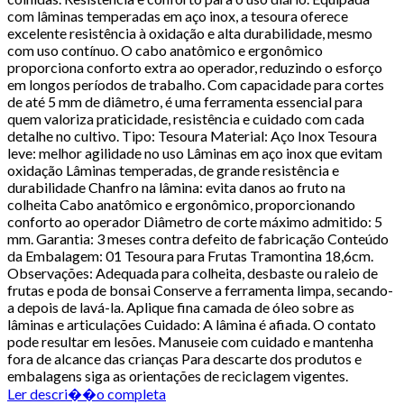
com lâminas temperadas em aço inox, a tesoura oferece
excelente resistência à oxidação e alta durabilidade, mesmo
com uso contínuo. O cabo anatômico e ergonômico
proporciona conforto extra ao operador, reduzindo o esforço
em longos períodos de trabalho. Com capacidade para cortes
de até 5 mm de diâmetro, é uma ferramenta essencial para
quem valoriza praticidade, resistência e cuidado com cada
detalhe no cultivo. Tipo: Tesoura Material: Aço Inox Tesoura
leve: melhor agilidade no uso Lâminas em aço inox que evitam
oxidação Lâminas temperadas, de grande resistência e
durabilidade Chanfro na lâmina: evita danos ao fruto na
colheita Cabo anatômico e ergonômico, proporcionando
conforto ao operador Diâmetro de corte máximo admitido: 5
mm. Garantia: 3 meses contra defeito de fabricação Conteúdo
da Embalagem: 01 Tesoura para Frutas Tramontina 18,6cm.
Observações: Adequada para colheita, desbaste ou raleio de
frutas e poda de bonsai Conserve a ferramenta limpa, secando-
a depois de lavá-la. Aplique fina camada de óleo sobre as
lâminas e articulações Cuidado: A lâmina é afiada. O contato
pode resultar em lesões. Manuseie com cuidado e mantenha
fora de alcance das crianças Para descarte dos produtos e
embalagens siga as orientações de reciclagem vigentes.
Ler descri��o completa