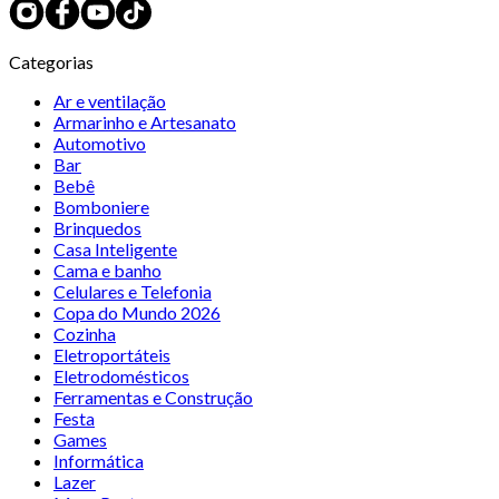
Categorias
Ar e ventilação
Armarinho e Artesanato
Automotivo
Bar
Bebê
Bomboniere
Brinquedos
Casa Inteligente
Cama e banho
Celulares e Telefonia
Copa do Mundo 2026
Cozinha
Eletroportáteis
Eletrodomésticos
Ferramentas e Construção
Festa
Games
Informática
Lazer